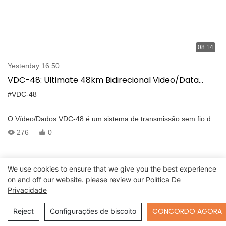
08:14
Yesterday 16:50
VDC-48: Ultimate 48km Bidirecional Video/Data
Transmission com detecção de interferência
#VDC-48
automática
O Vídeo/Dados VDC-48 é um sistema de transmissão sem fio de
vídeo/dados bidirecional de TDD de ponta com faixa de
276
0
transmissão máxima de 48 km, que apresenta detecção de
interferência em tempo real, seleção de frequência adaptativa,
transmissão de taxa de bits adaptativa, retransmissão automática
We use cookies to ensure that we give you the best experience
e controle de energia automática. Esses recursos aumentam
on and off our website. please review our
Política De
significativamente sua resistência a multipath e interferência,
Privacidade
garantindo alta confiabilidade, estabilidade excepcional e baixa
latência na operação.
Send Inquiry
CONCORDO AGORA
Reject
Configurações de biscoito