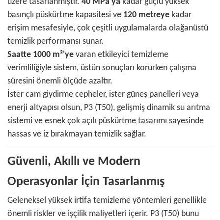
üzere tasarlanmıştır.
40 MPa'ya
kadar güçlü yüksek
basınçlı püskürtme kapasitesi ve
120 metreye
kadar
erişim mesafesiyle, çok çeşitli uygulamalarda olağanüstü
temizlik performansı sunar.
Saatte 1000 m²'ye
varan etkileyici temizleme
verimliliğiyle sistem, üstün sonuçları korurken çalışma
süresini önemli ölçüde azaltır.
İster cam giydirme cepheler, ister güneş panelleri veya
enerji altyapısı olsun, P3 (T50), gelişmiş dinamik su arıtma
sistemi ve esnek çok açılı püskürtme tasarımı sayesinde
hassas ve iz bırakmayan temizlik sağlar.
Güvenli, Akıllı ve Modern
Operasyonlar İçin Tasarlanmış
Geleneksel yüksek irtifa temizleme yöntemleri genellikle
önemli riskler ve işçilik maliyetleri içerir. P3 (T50) bunu