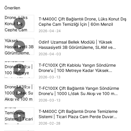
Önerilen
T-M400C Çift Bağlantılı Drone, Lüks Konut Dış
Cephe Cam Temizliği İçin | 60m Menzil
2026
04
24
Odin1 Uzamsal Bellek Modülü | Yüksek
Hassasiyetli 3B Görüntüleme, SLAM ve
Otonom Navigasyon
2026
04
03
T-FC100X Çift Kablolu Yangın Söndürme
Drone'u | 100 Metreye Kadar Yüksek
Binalarda Yangın Söndürme
2026
03
13
T-FC100X Çift Bağlantılı Yangın Söndürme
Drone'u | 1000 L/dak Su Akışı ve 100 m
Yüksek Binalarda Yangın Kurtarma
2026
03
13
T-M400C Çift Bağlantılı Drone Temizleme
Sistemi | Ticari Plaza Cam Perde Duvar
Temizliği
2026
02
28