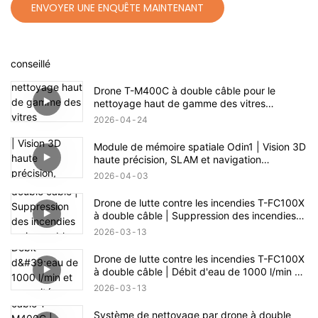
ENVOYER UNE ENQUÊTE MAINTENANT
conseillé
Drone T-M400C à double câble pour le
nettoyage haut de gamme des vitres
extérieures résidentielles | Portée de 60 m
2026
04
24
Module de mémoire spatiale Odin1 | Vision 3D
haute précision, SLAM et navigation
autonome
2026
04
03
Drone de lutte contre les incendies T-FC100X
à double câble | Suppression des incendies
en immeubles de grande hauteur jusqu'à 100
2026
03
13
m
Drone de lutte contre les incendies T-FC100X
à double câble | Débit d'eau de 1000 l/min et
capacité d'intervention en cas d'incendie en
2026
03
13
hauteur (100 m)
Système de nettoyage par drone à double