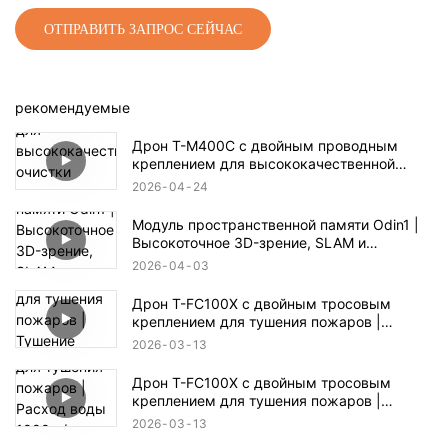
ОТПРАВИТЬ ЗАПРОС СЕЙЧАС
рекомендуемые
Дрон T-M400C с двойным проводным
креплением для высококачественной
очистки наружных стекол жилых домов |
2026
04
24
Дальность действия 60 м
Модуль пространственной памяти Odin1 |
Высокоточное 3D-зрение, SLAM и
автономная навигация
2026
04
03
Дрон T-FC100X с двойным тросовым
креплением для тушения пожаров |
Тушение пожаров в высотных зданиях на
2026
03
13
высоте до 100 м
Дрон T-FC100X с двойным тросовым
креплением для тушения пожаров |
Расход воды 1000 л/мин и возможность
2026
03
13
спасения людей при пожаре на высоте 100