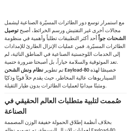
مع استمرار توسع دور الطائرات المسيّرة الصناعية ليشمل
مجالات أخرى غير التفتيش ورسم الخرائط، أصبح
توصيل
الشحنات جواً
أحد أكثر التطبيقات تطلباً وأهمية في منظومة
الطائرات المسيّرة. فمن عمليات الإنزال الطارئ للإمدادات
إلى الخدمات اللوجستية الصناعية في المناطق النائية، لم
تعد الموثوقية والسلامة خياراً، بل أصبحتا ضرورة حتمية.
خصيصًا لهذه
نظام ونش الشحن Eayload-80
تم تطوير
السيناريوهات عالية المخاطر، حيث يقدم حلاً قويًا وذكيًا
ومثبتًا ميدانيًا لعمليات الطائرات بدون طيار الثقيلة.
صُممت لتلبية متطلبات العالم الحقيقي في
الصناعة
بخلاف أنظمة إطلاق الحمولة خفيفة الوزن المصممة
لعمليات الإنزال البسيطة، تم تصميم نظام Eayload-80