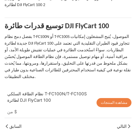
توسيع قدرات طائرة DJI FlyCart 100
بفضل دمج نظام T-FC100N أو T-FC100S الموصول، يُتيح المشغلون إمكانيات
جديدة لطائرة DJI FlyCart 100 تتجاوز قيود الطيران التقليدية التي تعتمد على
البطاريات. سواءً استُخدمت الطائرة في عمليات تفتيش طويلة الأمد، أو
مراقبة أمنية، أو مهام توصيل مستمرة، فإن نظام الطاقة الموصول يُحسّن
بشكل ملحوظ من قدرتها على التحليق، واستقرارها، ومرونتها، مما يُحدث
نقلة نوعية في كيفية استخدام المحترفين للطائرات الصناعية بدون طيار في
مختلف التطبيقات.
نظام الطاقة السلكي T-FC100N/T-FC100S
لطائرة DJI FlyCart 100
مشاهدة المنتجات
$
من
التالي
السابق