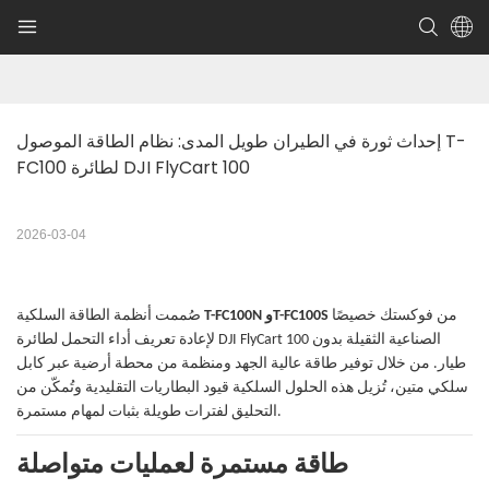
إحداث ثورة في الطيران طويل المدى: نظام الطاقة الموصول T-
FC100 لطائرة DJI FlyCart 100
2026-03-04
من فوكستك خصيصًا
T-FC100N وT-FC100S
صُممت أنظمة الطاقة السلكية
لإعادة تعريف أداء التحمل لطائرة DJI FlyCart 100 الصناعية الثقيلة بدون
طيار. من خلال توفير طاقة عالية الجهد ومنظمة من محطة أرضية عبر كابل
سلكي متين، تُزيل هذه الحلول السلكية قيود البطاريات التقليدية وتُمكّن من
التحليق لفترات طويلة بثبات لمهام مستمرة.
طاقة مستمرة لعمليات متواصلة