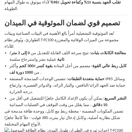
تقلب الجهد بنسبة ±1%
وكفاءة تحويل ≥96%
لأداء موثوق به طوال المهام
الطويلة.
تصميم قوي لضمان الموثوقية في الميدان
تُعد الموثوقية التشغيلية أمراً بالغ الأهمية في البيئات الصناعية وبيئات
الطوارئ، ويُوفر نظام T-FC100 مجموعة من الميزات الوقائية والمعززة
للأداء:
معالجة الكابلات بثبات:
تتيح سرعة اللف القابلة للتعديل من
0 إلى 2 متر/
عملية نشر واسترجاع سلسة.
ثانية
كابل ربط عالي القوة:
مصمم من أجل المتانة
بقوة كسر ≥300 كجم
وأكثر
.
من
1000 دورة لف
حماية متعددة الطبقات:
تتضمن الوحدات المدمجة المصنفة IP65 وسائل
حماية ضد الجهد الزائد/الناقص، والتيار الزائد، والدوائر القصيرة، وارتفاع
درجة الحرارة.
النشر السريع:
يمكن أن يكون الإعداد الكامل جاهزًا للتشغيل في أقل من
، مما يقلل من وقت التوقف في العمليات الميدانية.
10 دقائق
تضمن المكونات المضمنة - محطة ربط مع كابل، ووحدة طاقة مدمجة في
شكل بطارية أصلية، وكابل إدخال تيار متردد 380 فولت - حلاً كاملاً جاهزًا
لأنواع المهام المختلفة.