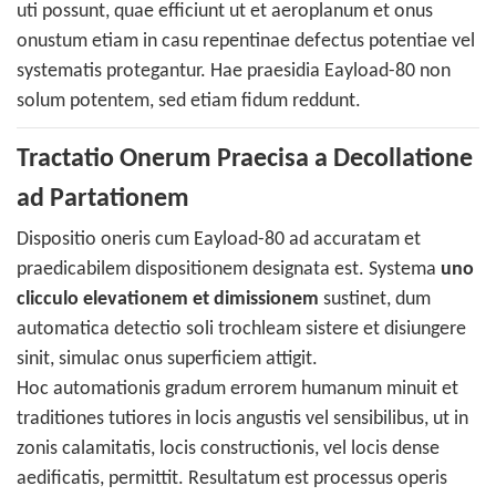
uti possunt, quae efficiunt ut et aeroplanum et onus
onustum etiam in casu repentinae defectus potentiae vel
systematis protegantur. Hae praesidia Eayload-80 non
solum potentem, sed etiam fidum reddunt.
Tractatio Onerum Praecisa a Decollatione
ad Partationem
Dispositio oneris cum Eayload-80 ad accuratam et
praedicabilem dispositionem designata est. Systema
uno
clicculo elevationem et dimissionem
sustinet, dum
automatica detectio soli trochleam sistere et disiungere
sinit, simulac onus superficiem attigit.
Hoc automationis gradum errorem humanum minuit et
traditiones tutiores in locis angustis vel sensibilibus, ut in
zonis calamitatis, locis constructionis, vel locis dense
aedificatis, permittit. Resultatum est processus operis