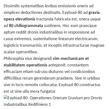
Dissimilis systematibus levibus emissionis oneris ad
simplices deductiones destinatis, Eayload-80 ad
gravia
opera elevationis
tractanda fabricata est, onera usque
ad
80 chiliogrammata
sustinens. Hoc eum praecipue
aptum reddit dronis industrialibus in responsione ad
casus extremos, sustentatione linearum electricarum,
logisticis transmarinis, et inceptis infrastructurae magnae
scalae operantibus.
Philosophia eius designandi
vim mechanicam et
stabilitatem operationis
anteponit, constantem
efficaciam etiam sub usu diuturno vel condicionibus
difficilibus rerum gerendarum praebens. Sive in urbibus
sive in locis remotis collocatur, Eayload-80 constructus
est ut sine ulla mora fungatur.