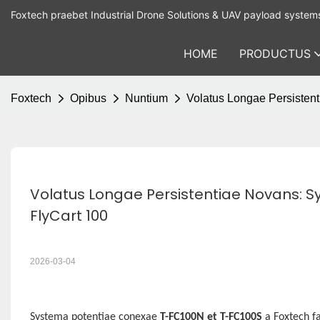
Foxtech praebet Industrial Drone Solutions & UAV payload system
HOME
PRODUCTUS
Foxtech
Opibus
Nuntium
Volatus Longae Persisten
Volatus Longae Persistentiae Novans: S
FlyCart 100
2026-03-04
Systema potentiae conexae
T-FC100N et T-FC100S
a Foxtech fa