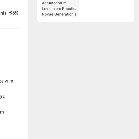
Solutiones
Actuatoriorum Levium
onis ≥96%
pro Robotica Novae
Generationis
ssivum,
gro
em