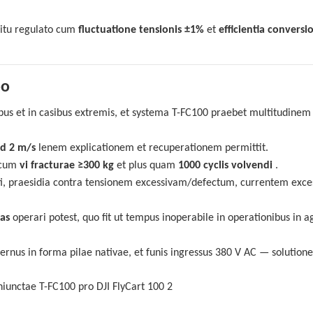
itu regulato cum
fluctuatione tensionis ±1%
et
efficientia conversi
po
bus et in casibus extremis, et systema T-FC100 praebet multitudinem
ad 2 m/s
lenem explicationem et recuperationem permittit.
 cum
vi fracturae ≥300 kg
et plus quam
1000 cyclis volvendi
.
ti, praesidia contra tensionem excessivam/defectum, currentem exce
as
operari potest, quo fit ut tempus inoperabile in operationibus in a
ternus in forma pilae nativae, et funis ingressus 380 V AC — solution