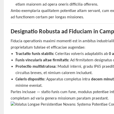
etiam maiorem ad opera oneris difficilia offerens.
Ambo exemplaria qualitatem potentiae altam servant, cum ex
ad functionem certam per longas missiones.
Designatio Robusta ad Fiduciam in Cam
Fiducia operationis maximi momenti est in ambitus industriali
proprietatum tutelae et efficaciae augendae:
Tractatio funis stabilis:
Celeritas volveris adaptabilis ab
0 
Funis vincularis altae firmitatis:
Ad firmitatem designatus
Protectio multistratosa:
Moduli interni, gradu IP65 praedi
circuitus breves, et nimium calorem includunt.
Celeris dispositio:
Apparatus completus intra
decem minut
minime eveniat.
Partes inclusae — statio funis cum fune, modulus potentiae in
completam ad varia genera missionum paratam praestant.