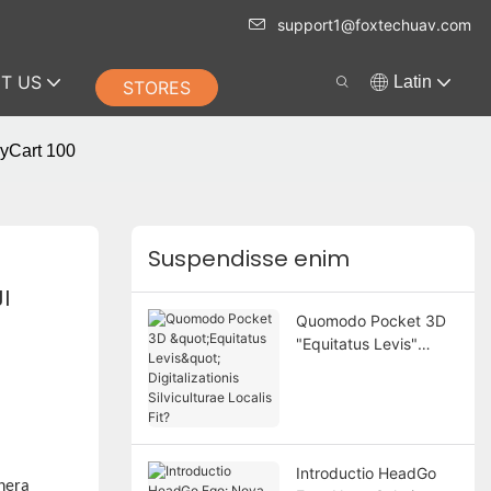
support1@foxtechuav.com
T US
Latin
STORES
lyCart 100
Suspendisse enim
 
Quomodo Pocket 3D
"Equitatus Levis"
Digitalizationis
Silviculturae Localis
Fit?
Introductio HeadGo
onera