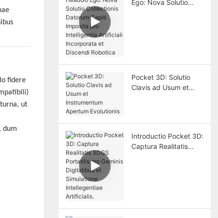
Ego: Nova Solutio
hae
Collectionis Datorum
nibus
Capiti Imposita pro
Intelligentia Artificiali
Incorporata et
Discendi Robotica
Pocket 3D: Solutio
lo fidere
Clavis ad Usum et
patibili)
Instrumentum
turna, ut
Apertum Evolutionis
t, dum
Introductio Pocket 3D:
Captura Realitatis
3DGS Portatilis pro
Geminis Digitalibus et
Simulatione
Intellegentiae
Artificialis.