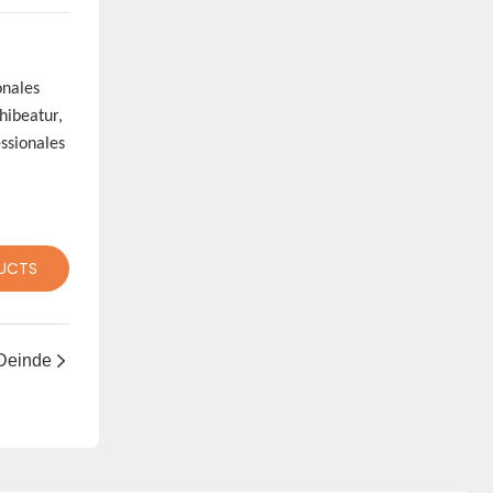
onales
hibeatur,
ssionales
UCTS
Deinde