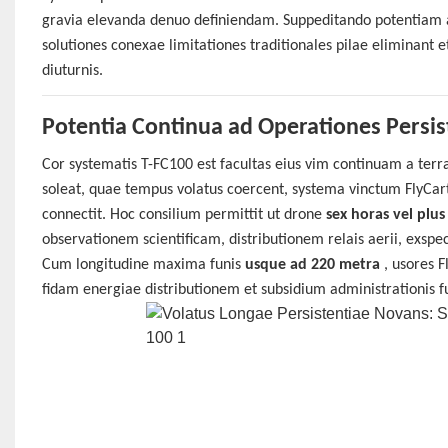
gravia elevanda denuo definiendam. Suppeditando potentiam al
solutiones conexae limitationes traditionales pilae eliminant
diuturnis.
Potentia Continua ad Operationes Persis
Cor systematis T-FC100 est facultas eius vim continuam a terr
soleat, quae tempus volatus coercent, systema vinctum FlyCart
connectit. Hoc consilium permittit ut drone
sex horas vel plus
observationem scientificam, distributionem relais aerii, exsp
Cum longitudine maxima funis
usque ad 220 metra
, usores F
fidam energiae distributionem et subsidium administrationis f