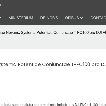
s.
MINISTERIUM
DE NOBIS
OPIBUS
CONTAC
tiae Novans: Systema Potentiae Coniunctae T-FC100 pro DJI F
ystema Potentiae Coniunctae T-FC100 pro DJI
bricata sunt ad diuturnitatem dronis industrialis DJI FlyCart 100 ad 