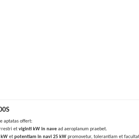
00S
e aptatas offert:
rrestri et
viginti kW in nave
ad aeroplanum praebet.
0 kW
et
potentiam in navi 25 kW
promovetur, tolerantiam et facult