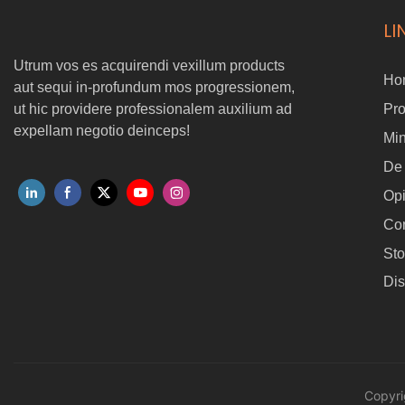
LI
Utrum vos es acquirendi vexillum products
Ho
aut sequi in-profundum mos progressionem,
ut hic providere professionalem auxilium ad
Pr
expellam negotio deinceps!
Min
De
Op
Con
Sto
Dis
Copyr