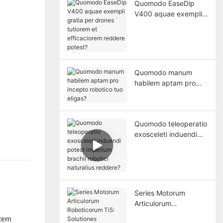
Quomodo EaseDip
V400 aquae exempli
gratia per drones
tutiorem et
efficaciorem reddere
potest?
Quomodo manum
habilem aptam pro
incepto robotico tuo
eligas?
Quomodo teleoperatio
exosceleti induendi
potest imperium
brachii robotici
naturalius reddere?
Series Motorum
Articulorum
Roboticorum Ti5:
atem