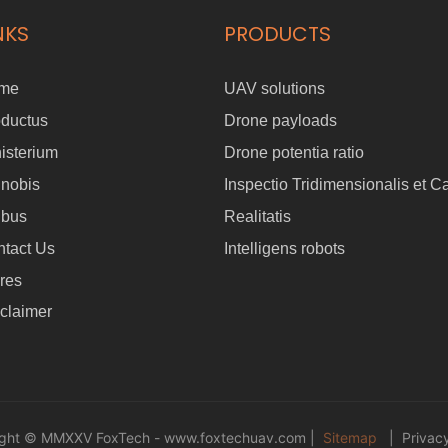
NKS
PRODUCTS
me
UAV solutions
oductus
Drone payloads
isterium
Drone potentia ratio
 nobis
Inspectio Tridimensionalis et C
ibus
Realitatis
tact Us
Intelligens robots
res
claimer
ight © MMXXV FoxTech -
www.foxtechuav.com
|
Sitemap
|
Privacy