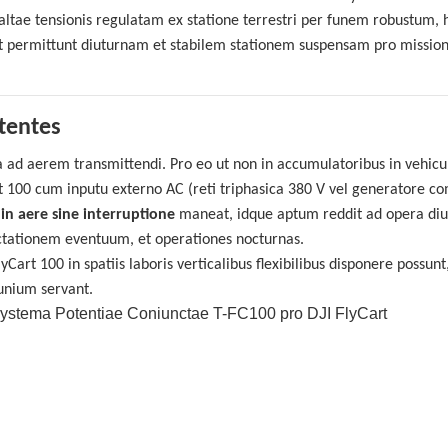
tae tensionis regulatam ex statione terrestri per funem robustum, 
 et permittunt diuturnam et stabilem stationem suspensam pro missio
tentes
a ad aerem transmittendi. Pro eo ut non in accumulatoribus in vehicu
 100 cum inputu externo AC (reti triphasica 380 V vel generatore com
 in aere sine interruptione
maneat, idque aptum reddit ad opera diu
ectationem eventuum, et operationes nocturnas.
lyCart 100 in spatiis laboris verticalibus flexibilibus disponere possun
unium servant.