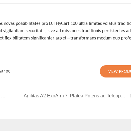
ovas possibilitates pro DJI FlyCart 100 ultra limites volatus traditi
vigilantiam securitatis, sive ad missiones traditionis persistentes ad
et flexibilitatem significanter auget—transformans modum quo profe
VIEW PROD
rt 100
Eayload-80: Operationes Onerum Gravium pro Dronis Industrialibus Redifiniens
Agilitas A2 ExoArm 7: Platea Potens ad Teleoperationem Bimanualem et Discendi Robotica