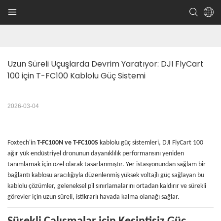
Uzun Süreli Uçuşlarda Devrim Yaratıyor: DJI FlyCart 
100 için T-FC100 Kablolu Güç Sistemi
2026-03-04
Foxtech'in
T-FC100N ve T-FC100S
kablolu güç sistemleri, DJI FlyCart 100
ağır yük endüstriyel dronunun dayanıklılık performansını yeniden
tanımlamak için özel olarak tasarlanmıştır. Yer istasyonundan sağlam bir
bağlantı kablosu aracılığıyla düzenlenmiş yüksek voltajlı güç sağlayan bu
kablolu çözümler, geleneksel pil sınırlamalarını ortadan kaldırır ve sürekli
görevler için uzun süreli, istikrarlı havada kalma olanağı sağlar.