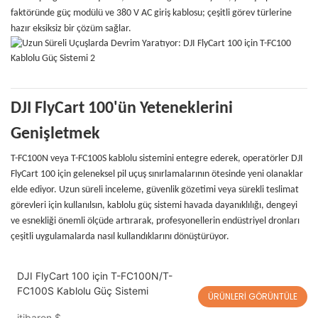
faktöründe güç modülü ve 380 V AC giriş kablosu; çeşitli görev türlerine
hazır eksiksiz bir çözüm sağlar.
DJI FlyCart 100'ün Yeteneklerini
Genişletmek
T-FC100N veya T-FC100S kablolu sistemini entegre ederek, operatörler DJI
FlyCart 100 için geleneksel pil uçuş sınırlamalarının ötesinde yeni olanaklar
elde ediyor. Uzun süreli inceleme, güvenlik gözetimi veya sürekli teslimat
görevleri için kullanılsın, kablolu güç sistemi havada dayanıklılığı, dengeyi
ve esnekliği önemli ölçüde artırarak, profesyonellerin endüstriyel dronları
çeşitli uygulamalarda nasıl kullandıklarını dönüştürüyor.
DJI FlyCart 100 için T-FC100N/T-
FC100S Kablolu Güç Sistemi
ÜRÜNLERI GÖRÜNTÜLE
itibaren
$