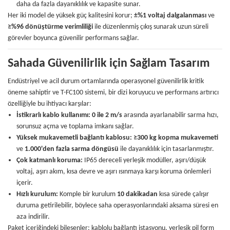
daha da fazla dayanıklılık ve kapasite sunar.
Her iki model de yüksek güç kalitesini korur;
±%1 voltaj dalgalanması
ve
≥%96 dönüştürme verimliliği
ile düzenlenmiş çıkış sunarak uzun süreli
görevler boyunca güvenilir performans sağlar.
Sahada Güvenilirlik için Sağlam Tasarım
Endüstriyel ve acil durum ortamlarında operasyonel güvenilirlik kritik
öneme sahiptir ve T-FC100 sistemi, bir dizi koruyucu ve performans artırıcı
özelliğiyle bu ihtiyacı karşılar:
İstikrarlı kablo kullanımı:
0 ile 2 m/s
arasında ayarlanabilir sarma hızı,
sorunsuz açma ve toplama imkanı sağlar.
Yüksek mukavemetli bağlantı kablosu:
≥300 kg kopma mukavemeti
ve
1.000'den fazla sarma döngüsü
ile dayanıklılık için tasarlanmıştır.
Çok katmanlı koruma:
IP65 dereceli yerleşik modüller, aşırı/düşük
voltaj, aşırı akım, kısa devre ve aşırı ısınmaya karşı koruma önlemleri
içerir.
Hızlı kurulum:
Komple bir kurulum
10 dakikadan
kısa sürede çalışır
duruma getirilebilir, böylece saha operasyonlarındaki aksama süresi en
aza indirilir.
Paket içeriğindeki bileşenler; kablolu bağlantı istasyonu, yerleşik pil form