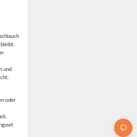
rschlauch
bleibt.
er
en und
cht.
men oder
eit.
ngsset