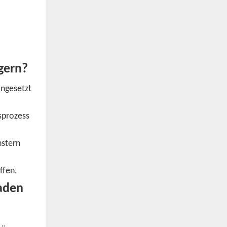
gern?
ingesetzt
sprozess
nstern
ffen.
saden