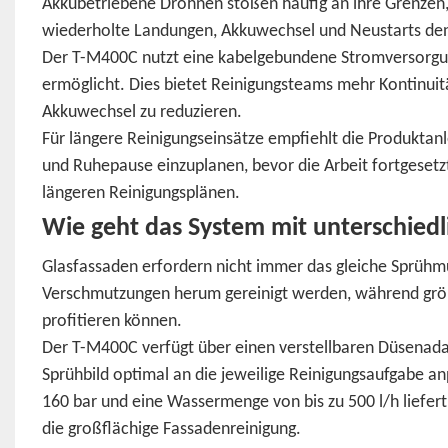
Akkubetriebene Drohnen stoßen häufig an ihre Grenzen, 
wiederholte Landungen, Akkuwechsel und Neustarts den 
Der T-M400C nutzt eine kabelgebundene Stromversorgungs
ermöglicht. Dies bietet Reinigungsteams mehr Kontinuit
Akkuwechsel zu reduzieren.
Für längere Reinigungseinsätze empfiehlt die Produktan
und Ruhepause einzuplanen, bevor die Arbeit fortgesetzt 
längeren Reinigungsplänen.
Wie geht das System mit unterschied
Glasfassaden erfordern nicht immer das gleiche Sprühm
Verschmutzungen herum gereinigt werden, während größ
profitieren können.
Der T-M400C verfügt über einen verstellbaren Düsenad
Sprühbild optimal an die jeweilige Reinigungsaufgabe a
160 bar und eine Wassermenge von bis zu 500 l/h liefert,
die großflächige Fassadenreinigung.