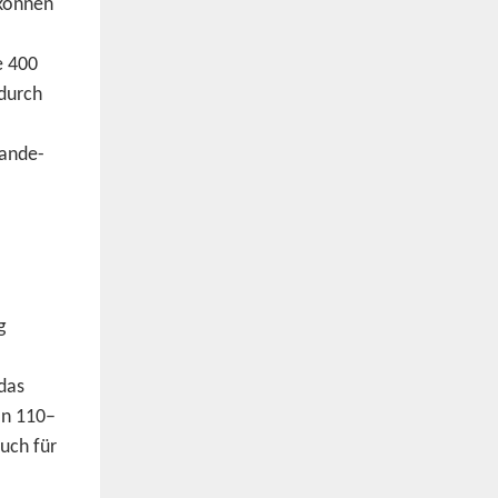
 können
e 400
 durch
Lande-
g
das
on 110–
auch für