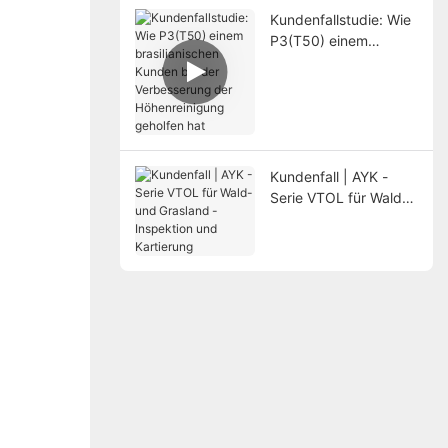
Kundenfallstudie: Wie
P3(T50) einem
brasilianischen
Kunden bei der
Verbesserung der
Höhenreinigung
geholfen hat
Kundenfall | AYK -
Serie VTOL für Wald-
und Grasland -
Inspektion und
Kartierung