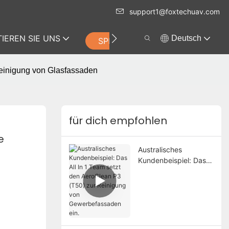
support1@foxtechuav.com
IEREN SIE UNS
Deutsch
SPEICHERN
Reinigung von Glasfassaden
für dich empfohlen
 
Australisches
Kundenbeispiel: Das
All In 1 Team setzt den
AeroClean P3 (T50)
zur Reinigung von
Gewerbefassaden ein.