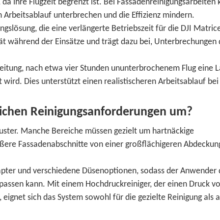
da ihre Flugzeit begrenzt ist. Bei Fassadenreinigungsarbeiten
Arbeitsablauf unterbrechen und die Effizienz mindern.
lösung, die eine verlängerte Betriebszeit für die DJI Matric
ät während der Einsätze und trägt dazu bei, Unterbrechungen
leitung, nach etwa vier Stunden ununterbrochenem Flug eine 
wird. Dies unterstützt einen realistischeren Arbeitsablauf bei
lichen Reinigungsanforderungen um?
uster. Manche Bereiche müssen gezielt um hartnäckige
ere Fassadenabschnitte von einer großflächigeren Abdeckun
apter und verschiedene Düsenoptionen, sodass der Anwender 
npassen kann. Mit einem Hochdruckreiniger, der einen Druck v
 eignet sich das System sowohl für die gezielte Reinigung als 