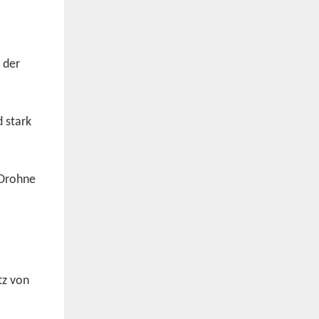
 der
 stark
 Drohne
tz von