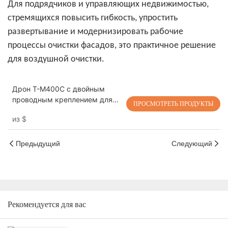
Для подрядчиков и управляющих недвижимостью,
стремящихся повысить гибкость, упростить
развертывание и модернизировать рабочие
процессы очистки фасадов, это практичное решение
для воздушной очистки.
Дрон T-M400C с двойным
проводным креплением для
ПРОСМОТРЕТЬ ПРОДУКТЫ
высококачественной очистки
из
$
наружных стекол жилых
домов | Дальность действия
60 м
Предыдущий
Следующий
Рекомендуется для вас