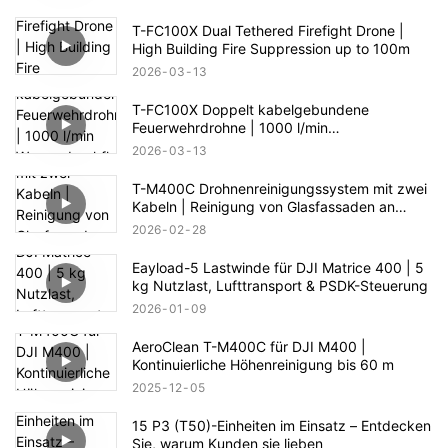
T-FC100X Dual Tethered Firefight Drone |
High Building Fire Suppression up to 100m
2026
03
13
T-FC100X Doppelt kabelgebundene
Feuerwehrdrohne | 1000 l/min
Wasserdurchfluss & 100 m Höhenrettung
2026
03
13
T-M400C Drohnenreinigungssystem mit zwei
Kabeln | Reinigung von Glasfassaden an
Geschäftsgebäuden
2026
02
28
Eayload-5 Lastwinde für DJI Matrice 400 | 5
kg Nutzlast, Lufttransport & PSDK-Steuerung
2026
01
09
AeroClean T-M400C für DJI M400 |
Kontinuierliche Höhenreinigung bis 60 m
2025
12
05
15 P3 (T50)-Einheiten im Einsatz – Entdecken
Sie, warum Kunden sie lieben