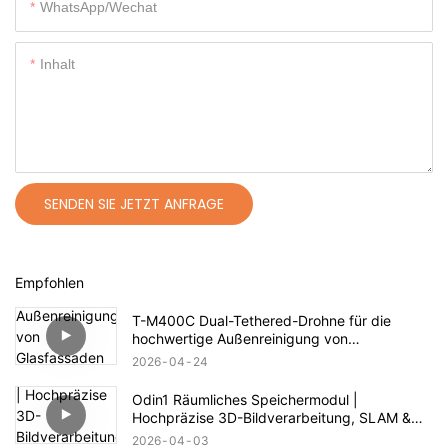
WhatsApp/Wechat
Inhalt
SENDEN SIE JETZT ANFRAGE
Empfohlen
T-M400C Dual-Tethered-Drohne für die
hochwertige Außenreinigung von
Glasfassaden im Wohnbereich | 60 m
2026
04
24
Reichweite
Odin1 Räumliches Speichermodul |
Hochpräzise 3D-Bildverarbeitung, SLAM &
Autonome Navigation
2026
04
03