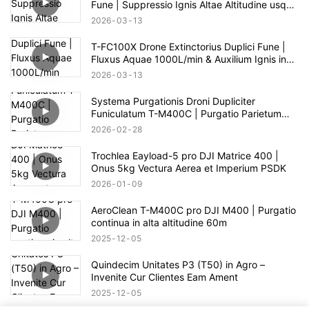
Fune | Suppressio Ignis Altae Altitudine usque
ad 100m
2026
03
13
T-FC100X Drone Extinctorius Duplici Fune |
Fluxus Aquae 1000L/min & Auxilium Ignis in
Alto Alto 100m
2026
03
13
Systema Purgationis Droni Dupliciter
Funiculatum T-M400C | Purgatio Parietum
Vitreum pro Area Commerciali
2026
02
28
Trochlea Eayload-5 pro DJI Matrice 400 |
Onus 5kg Vectura Aerea et Imperium PSDK
2026
01
09
AeroClean T-M400C pro DJI M400 | Purgatio
continua in alta altitudine 60m
2025
12
05
Quindecim Unitates P3 (T50) in Agro –
Invenite Cur Clientes Eam Ament
2025
12
05