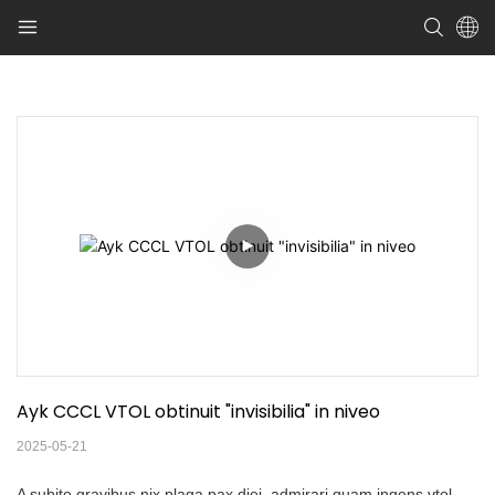
Ayk CCCL VTOL obtinuit "invisibilia" in niveo
2025-05-21
A subito gravibus nix plaga pax diei, admirari quam ingens vtol