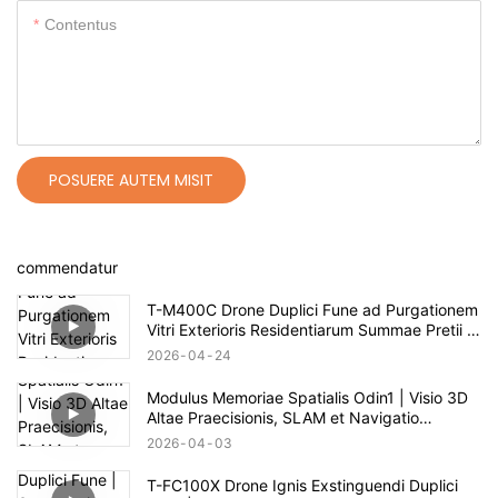
Contentus
POSUERE AUTEM MISIT
commendatur
T-M400C Drone Duplici Fune ad Purgationem
Vitri Exterioris Residentiarum Summae Pretii |
Spatium 60m
2026
04
24
Modulus Memoriae Spatialis Odin1 | Visio 3D
Altae Praecisionis, SLAM et Navigatio
Autonoma
2026
04
03
T-FC100X Drone Ignis Exstinguendi Duplici