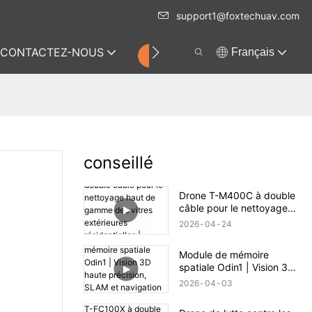
support1@foxtechuav.com
CONTACTEZ-NOUS
Français
MAGASIN
conseillé
Drone T-M400C à double
câble pour le nettoyage
haut de gamme des vitres
2026
04
24
extérieures résidentielles |
Portée de 60 m
Module de mémoire
spatiale Odin1 | Vision 3D
haute précision, SLAM et
2026
04
03
navigation autonome