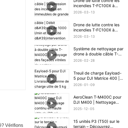
Drone de lutte contre les
incendies T-FC100X à
double câble |
2026
03
13
Suppression des incendies
en immeubles de grande
Drone de lutte contre les
hauteur jusqu'à 100 m
incendies T-FC100X à
double câble | Débit d'eau
2026
03
13
de 1000 l/min et capacité
d'intervention en cas
Système de nettoyage par
d'incendie en hauteur (100
drone à double câble T-
m)
M400C | Nettoyage des
2026
02
28
façades vitrées de centres
commerciaux
Treuil de charge Eayload-
5 pour DJI Matrice 400 |
Livraison aérienne de
2026
01
09
charge utile de 5 kg et
contrôle PSDK
AeroClean T-M400C pour
DJI M400 | Nettoyage
continu en haute altitude
2025
12
05
(60 m)
15 unités P3 (T50) sur le
? Vérifions
terrain – Découvrez