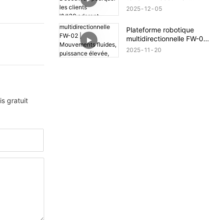
pourquoi les clients
2025
12
05
l'adorent
Plateforme robotique
multidirectionnelle FW-02 |
Mouvements fluides,
2025
11
20
puissance élevée, adaptée
à tous les terrains
s gratuit