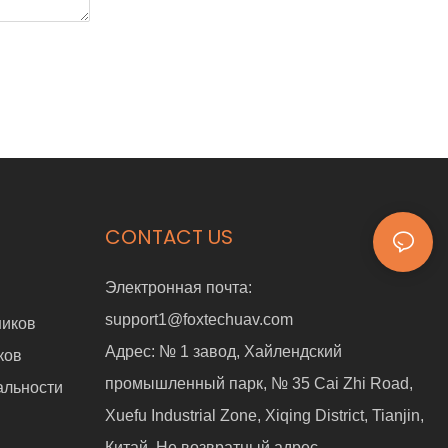
CONTACT US
Электронная почта:
support1@foxtechuav.com
ников
Адрес:
№ 1 завод, Хайлендский
ков
промышленный парк, № 35 Cai Zhi Road,
альности
Xuefu Industrial Zone, Xiqing District, Tianjin,
Китай. Не возвратный адрес