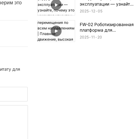
верим это
эксплуатации — узнайте,
почему это нравится
2025
12
05
клиентам
FW-02 Роботизированная
платформа для
перемещения по всем
2025
11
20
направлениям | Плавное
движение, высокая
мощность, готовность к
любой местности
итату для