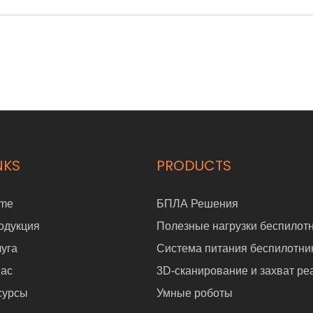
NKS
PRODUCTS
me
БПЛА Решения
одукция
Полезные нагрузки беспилот
луга
Система питания беспилотни
нас
3D-сканирование и захват ре
сурсы
Умные роботы