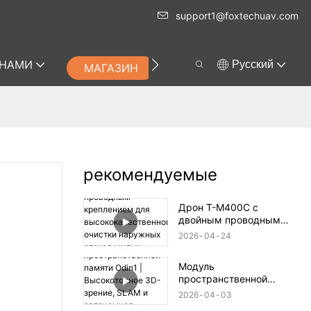
support1@foxtechuav.com
 НАМИ
Pусский
МАГАЗИН
рекомендуемые
Дрон T-M400C с
двойным проводным
креплением для
2026
04
24
высококачественной
очистки наружных
Модуль
стекол жилых домов |
пространственной
Дальность действия 60
памяти Odin1 |
м
2026
04
03
Высокоточное 3D-