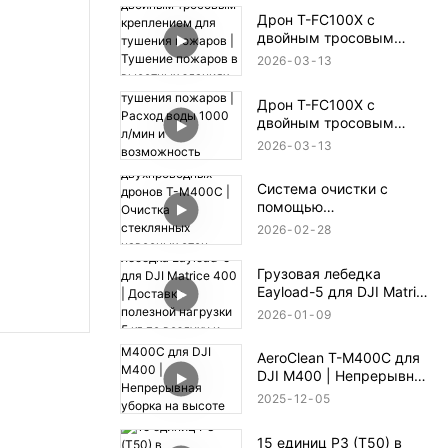
зрение, SLAM и
Дрон T-FC100X с
автономная навигация
двойным тросовым
креплением для тушения
2026
03
13
пожаров | Тушение
пожаров в высотных
Дрон T-FC100X с
зданиях на высоте до
двойным тросовым
100 м
креплением для тушения
2026
03
13
пожаров | Расход воды
1000 л/мин и
Система очистки с
возможность спасения
помощью
людей при пожаре на
двухпроводных дронов
высоте 100 м
2026
02
28
T-M400C | Очистка
стеклянных навесных
Грузовая лебедка
стен коммерческих
Eayload-5 для DJI Matrice
площадей
400 | Доставка полезной
2026
01
09
нагрузки 5 кг по воздуху
и управление PSDK
AeroClean T-M400C для
DJI M400 | Непрерывная
уборка на высоте 60 м
2025
12
05
15 единиц P3 (T50) в