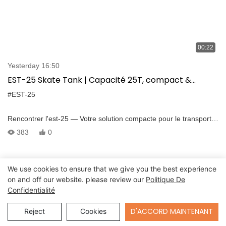
00:22
Yesterday 16:50
EST-25 Skate Tank | Capacité 25T, compact &
puissant pour la manipulation lourde des machines
#EST-25
Rencontrer l'est-25 — Votre solution compacte pour le transport
de charges robustes. Conçu pour les tâches mobiles de machines
383
0
à haute capacité, ce réservoir de patinage électrique est
disponible: • 360° mouvement de rotation • Capacité de charge
de 25 tonnes • Force de traction de 20 tonnes • Conception
We use cookies to ensure that we give you the best experience
compacte pour les espaces serrés • Télécommande sans fil •
on and off our website. please review our
Politique De
Double puissance du moteur 1000W
Confidentialité
Send Inquiry
D'ACCORD MAINTENANT
Reject
Cookies