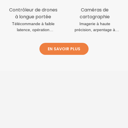
Contrôleur de drones
Caméras de
à longue portée
cartographie
Télécommande à faible
Imagerie à haute
latence, opération
précision, arpentage à
excessive de l'horizon
haute efficacité et
cartographie
EN SAVOIR PLUS