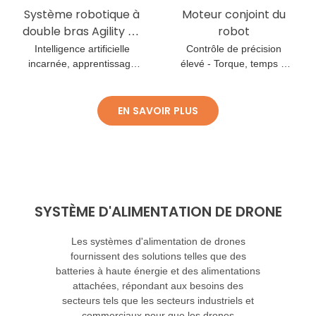
Système robotique à
Moteur conjoint du
double bras Agility A2
robot
VR pour
Intelligence artificielle
Contrôle de précision
téléopération
incarnée, apprentissage
élevé - Torque, temps &
basé sur les VLA, ROS2 et
Explosion - Résistant
NVIDIA Isaac
EN SAVOIR PLUS
SYSTÈME D'ALIMENTATION DE DRONE
Les systèmes d'alimentation de drones
fournissent des solutions telles que des
batteries à haute énergie et des alimentations
attachées, répondant aux besoins des
secteurs tels que les secteurs industriels et
commerciaux pour que les drones