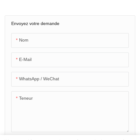
"1000nits processeur LCD
i7 GS-75U
Envoyez votre demande
Nom
E-Mail
WhatsApp / WeChat
Teneur