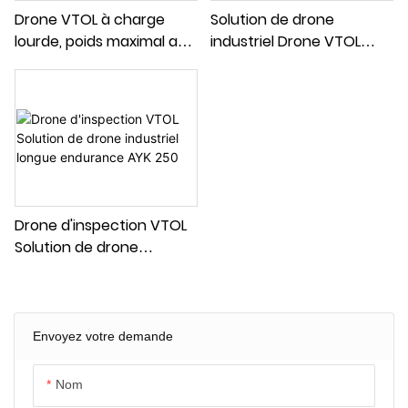
Drone VTOL à charge
Solution de drone
lourde, poids maximal au
industriel Drone VTOL
décollage de 35 kg,
longue endurance pour
solution de drone
l'inspection Poids maximal
industriel FOXTECH AYK
au décollage 24 kg AYK
350
320
Drone d'inspection VTOL
Solution de drone
industriel longue
endurance AYK 250
Envoyez votre demande
Nom