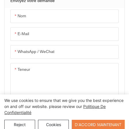
Pour Charges De 20 À 60
Envoyez votre demande
Tonnes Avec
Télécommande Sans Fil
Nom
E-Mail
WhatsApp / WeChat
Teneur
We use cookies to ensure that we give you the best experience
on and off our website. please review our
Politique De
ENVOYER UNE ENQUÊTE MAINTENANT
Confidentialité
Send Inquiry
D'ACCORD MAINTENANT
Reject
Cookies