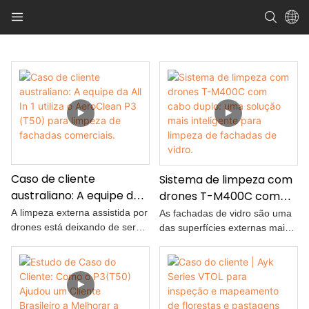
Caso de cliente
Sistema de limpeza com
australiano: A equipe da
drones T-M400C com
All In 1 utiliza o AeroClean
cabo duplo: uma solução
A limpeza externa assistida por
As fachadas de vidro são uma
P3 (T50) para limpeza de
mais inteligente para
drones está deixando de ser
das superfícies externas mais
apenas uma demonstração e
exigentes em termos de
fachadas comerciais.
limpeza de fachadas de
se tornando um serviço prático
manutenção. Em edifícios de
vidro.
para a manutenção de imóveis
escritórios de grande altura,
comerciais. Em Perth, Austrália
hotéis, torres residenciais e
Ocidental, a All In 1 Crew
complexos comerciais, sujeira,