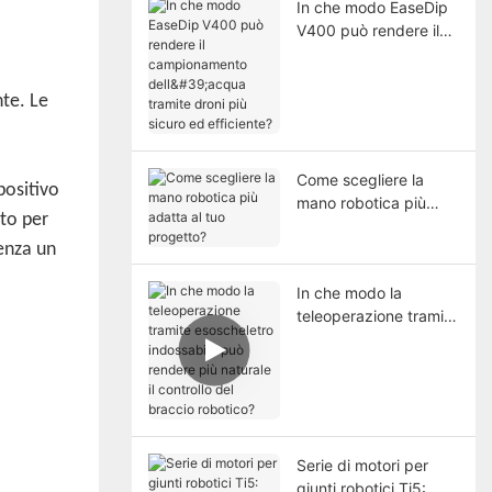
In che modo EaseDip
V400 può rendere il
campionamento
dell'acqua tramite
droni più sicuro ed
nte. Le
efficiente?
Come scegliere la
positivo
mano robotica più
to per
adatta al tuo
progetto?
denza un
In che modo la
teleoperazione tramite
esoscheletro
indossabile può
rendere più naturale il
controllo del braccio
robotico?
Serie di motori per
giunti robotici Ti5: