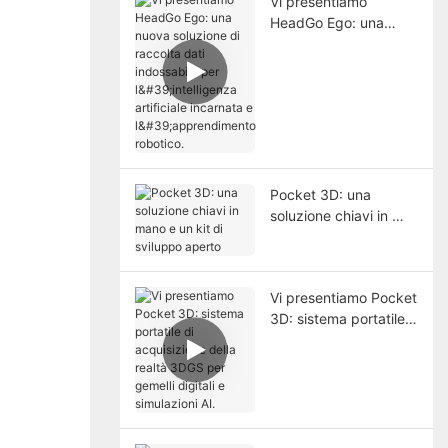
Vi presentiamo
HeadGo Ego: una
nuova soluzione di
raccolta dati
indossabile per
l'intelligenza artificiale
incarnata e
l'apprendimento
robotico.
Pocket 3D: una
soluzione chiavi in ​​
mano e un kit di
sviluppo aperto
Vi presentiamo Pocket
3D: sistema portatile
di acquisizione della
realtà 3DGS per
gemelli digitali e
simulazioni AI.