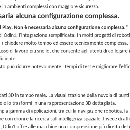
 in ambienti complessi con maggiore sicurezza.
ssaria alcuna configurazione complessa.
 Play. Non è necessaria alcuna configurazione complessa."
i Odin1: l'integrazione semplificata. In molti progetti di robot
può richiedere molto tempo ed essere tecnicamente complessa.
so di lavoro più snello, che consente agli utenti di collegare i
ficiente.
uesto può ridurre notevolmente i tempi di test e migliorare l'effi
e
ti 3D in tempo reale. La visualizzazione della nuvola di punti
e e lo trasformi in una rappresentazione 3D dettagliata.
ia gamma di applicazioni, tra cui la navigazione robotica, la
e con droni e la ricerca sull'intelligenza spaziale. Invece di aff
i, Odin1 offre alle macchine una comprensione più diretta de