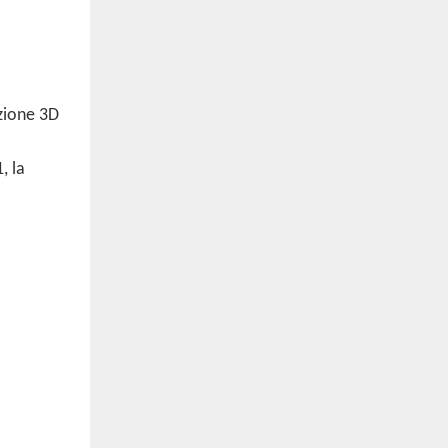
zione 3D
, la