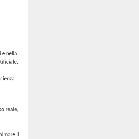
 e nella
ificiale,
icienza
o reale,
olmare il