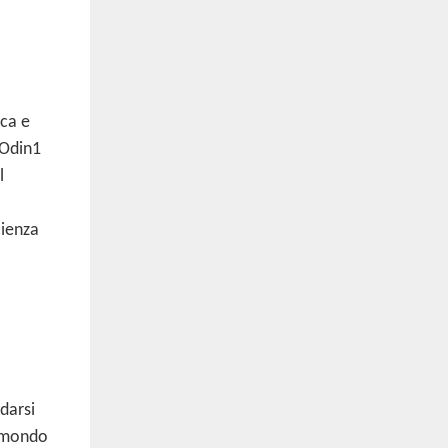
ica e
 Odin1
l
cienza
idarsi
l mondo