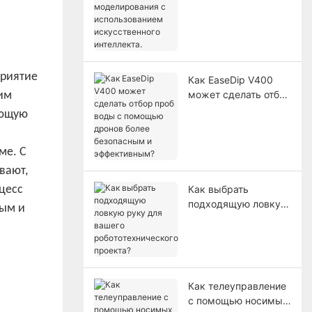
двойников и
моделирования с
использованием
искусственного
интеллекта.
приятие
Как EaseDip V400
может сделать отбор
им
проб воды с
ающую
помощью дронов
более безопасным и
ме. С
эффективным?
вают,
Как выбрать
цесс
подходящую ловкую
ным и
руку для вашего
робототехнического
проекта?
Как телеуправление
с помощью носимых