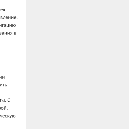
чек
авление.
вигацию
вания в
ии
ить
ты. С
рой.