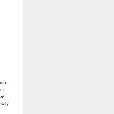
вать
ь в
ной
нову