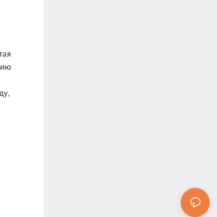
тая
гию
ду,