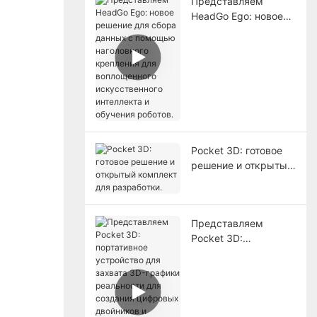
Представляем
HeadGo Ego: новое
решение для сбора
данных с помощью
наголовного
крепления для
воплощенного
искусственного
интеллекта и
обучения роботов.
Pocket 3D: готовое
решение и открытый
комплект для
разработки.
Представляем
Pocket 3D:
портативное
устройство для
захвата 3D-графики
реальности для
создания цифровых