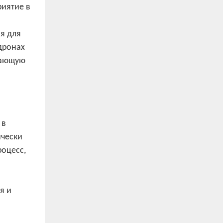
иятие в
я для
дронах
жающую
 в
ически
роцесс,
я и