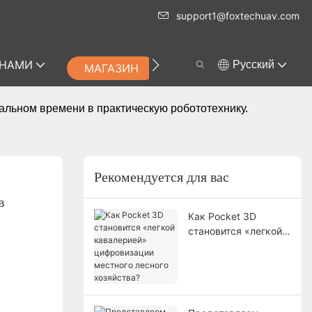
support1@foxtechuav.com
 НАМИ
Pусский
МАГАЗИН
альном времени в практическую робототехнику.
Рекомендуется для вас
 
Как Pocket 3D
становится «легкой
кавалерией»
цифровизации
местного лесного
хозяйства?