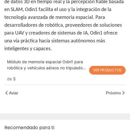
de datos 3D en tiempo real y la percepción fiable basada
en SLAM, Odin1 facilita el uso y la integración de la
tecnología avanzada de memoria espacial. Para
desarrolladores de robótica, proveedores de soluciones
para UAV y creadores de sistemas de IA, Odin1 ofrece
una vía práctica hacia sistemas autónomos más
inteligentes y capaces.
Módulo de memoria espacial Odin1 para
robótica y vehículos aéreos no tripulados
VER PRODUCTOS
| Percepción 3D, SLAM visual y
de
$
navegación autónoma
Aviar
Próximo
Recomendado para ti