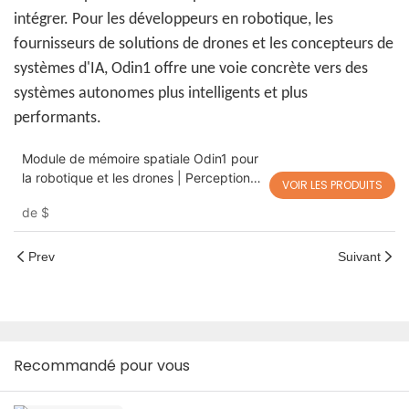
intégrer. Pour les développeurs en robotique, les
fournisseurs de solutions de drones et les concepteurs de
systèmes d'IA, Odin1 offre une voie concrète vers des
systèmes autonomes plus intelligents et plus
performants.
Module de mémoire spatiale Odin1 pour
la robotique et les drones | Perception
VOIR LES PRODUITS
3D, SLAM visuel et navigation
de
$
autonome
Prev
Suivant
Recommandé pour vous