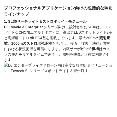
プロフェッショナルアプリケーション向けの包括的な照明
ラインナップ
1. SL30サーチライト＆ストロボライトモジュール
DJI Mavic 3 Enterpriseシリーズ
向けに設計されたSL30は、コン
パクトなCNC加工アルミボディに、高出力LEDスポットライト2基
と高輝度ストロボLED4基を搭載しています。最大
200mの照射距
離
と
1000mのストロボ視認性
を実現し、検査、捜索、法執行業務
における状況把握を可能にします。内蔵
サーボピッチ機構は
カメ
ラの傾きをリアルタイムで追従し、照明を映像と正確に同期させ
ます。