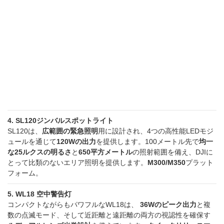
4. SL120ジンバルスポットライト
SL120は、
広範囲の緊急照明
用に設計され、4つの高性能LEDモジ
ュールを通じて
120Wの出力
を提供します。100メートル先で
均一
な25ルクスの明るさ
と
650平方メートル
の照射範囲を備え、DJIに
とって比類のないエリア照明を提供します。
M300/M350
プラット
フォーム。
5. WL18 空中警告灯
コンパクトながらもパワフルなWL18は、
36Wのピーク出力
と複
数の点滅モード、そして近距離と遠距離の両方の視認性を確保す