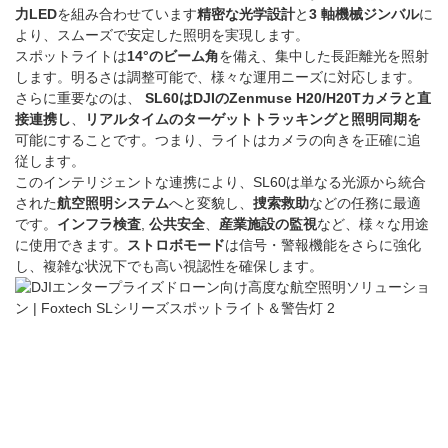
力LED
を組み合わせています
精密な光学設計
と
3 軸機械ジンバル
に
より、スムーズで安定した照明を実現します。
スポットライトは
14°のビーム角
を備え、集中した長距離光を照射
します。明るさは調整可能で、様々な運用ニーズに対応します。
さらに重要なのは、
SL60はDJIのZenmuse H20/H20Tカメラと直
接連携し
、
リアルタイムのターゲットトラッキングと照明同期を
可能にすることです。つまり、ライトはカメラの向きを正確に追
従します。
このインテリジェントな連携により、SL60は単なる光源から統合
された
航空照明システム
へと変貌し、
捜索救助
などの任務に最適
です。
インフラ検査
,
公共安全
、
産業施設の監視
など、様々な用途
に使用できます。
ストロボモード
は信号・警報機能をさらに強化
し、複雑な状況下でも高い視認性を確保します。