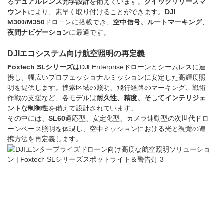
る
デュアルレンズ光学設計
を備えています。
クイックリリースマ
ウント
により、素早く取り付けることができます。
DJI
M300/M350
ドローンに搭載でき、
空中信号、ルートマーキング
、
夜間ナビゲーション
に最適です。
DJIエコシステム向け航空照明の再定義
Foxtech SLシリーズは
DJI Enterpriseドローンとシームレスに連
携し、幅広いプロフェッショナルミッションに安定した高輝度照
明を提供します。捜索区域の照明、飛行経路のマーキング、戦術
作戦の支援など、各モデルは
耐久性、精度、そしてインテリジェ
ントな制御性
を備えて設計されています。
その中には、
SL60
適応型、安定化型、カメラ連動型の次世代ドロ
ーンベース照明を体現し、空中ミッションにおける光と視覚の連
携方法を再定義します。