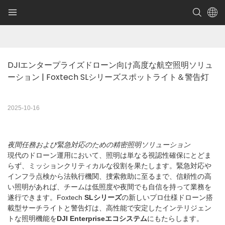
DJIエンタープライズドローン向け高度な航空照明ソリュ
ーション | Foxtech SLシリーズスポットライト＆警告灯
2025-10-16
夜間任務および緊急対応のための精密照明ソリューション
現代のドローン運用において、照明は単なる視認性確保にとどま
らず、ミッションクリティカルな役割を果たします。緊急対応や
インフラ点検から法執行機関、捜索救助に至るまで、信頼性の高
い照明があれば、チームは低照度や夜間でも自信を持って業務を
遂行できます。Foxtech
SLシリーズ
の新しいプロ仕様ドローン搭
載型サーチライトと警告灯は、高性能で安定したインテリジェン
トな照明機能を
DJI Enterpriseエコシステム
にもたらします。