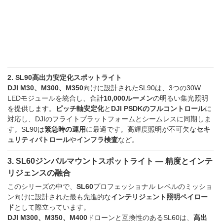
2. SL90高出力安定化スポットライト
DJI M30、M300、M350
向けに設計されたSL90は、3つの30W
LEDモジュールを統合し、合計
10,000ルーメン
の明るい集光照明
を提供します。
ピッチ軸安定化
と
DJI PSDKのフルコントロール
に
対応し、DJIのフライトプラットフォームとシームレスに同期しま
す。SL90は
緊急時の運用
に最適です。
高輝度照明が不可欠な
セキ
ュリティパトロール
や
インフラ検査
など。
3. SL60ジンバルマウントスポットライト — 精度とインテ
リジェンスの融合
このシリーズの中で、
SL60
プロフェッショナル レベルのミッショ
ン向けに設計された最も先進的な
インテリジェント照明ペイロー
ド
として際立っています。
DJI M300、M350、M400
ドローンと互換性のあるSL60は、
高出