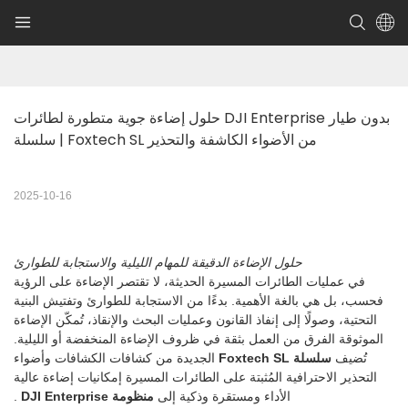
حلول إضاءة جوية متطورة لطائرات DJI Enterprise بدون طيار 
| سلسلة Foxtech SL من الأضواء الكاشفة والتحذير
2025-10-16
حلول الإضاءة الدقيقة للمهام الليلية والاستجابة للطوارئ
في عمليات الطائرات المسيرة الحديثة، لا تقتصر الإضاءة على الرؤية
فحسب، بل هي بالغة الأهمية. بدءًا من الاستجابة للطوارئ وتفتيش البنية
التحتية، وصولًا إلى إنفاذ القانون وعمليات البحث والإنقاذ، تُمكّن الإضاءة
الموثوقة الفرق من العمل بثقة في ظروف الإضاءة المنخفضة أو الليلية.
تُضيف
سلسلة Foxtech SL
الجديدة من كشافات الكشافات وأضواء
التحذير الاحترافية المُثبتة على الطائرات المسيرة إمكانيات إضاءة عالية
الأداء ومستقرة وذكية إلى
منظومة DJI Enterprise
.