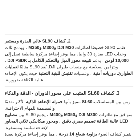
2. كشاف SL90 عالي القدرة ومستقر
صُمم SL90 خصيصًا لطائرات
DJI M30 وM300 وM350
، ويدمج ثلاث
وحدات LED بقدرة 30 واط، مما يوفر إضاءة مركزة ساطعة تصل
إلى
10,000 لومن
. يدعم
تثبيت محور الميل
والتحكم الكامل بـ DJI PSDK
،
ويتزامن بسلاسة مع منصات طيران DJI. يُعد SL90 مثاليًا
لعمليات
الطوارئ.
دوريات أمنية
، وعمليات
تفتيش للبنية التحتية
حيث يكون الإضاءة
عالية الكثافة ضرورية.
3. كشاف SL60 المثبت على محور الدوران - الدقة والذكاء
ومن بين المسلسلات،
SL60
تتميز بأنها
حمولة الإضاءة الذكية
الأكثر تقدمًا
والمصممة للمهام الاحترافية.
متوافق مع طائرات
DJI M300 وM350 وM400
، يجمع SL60 بين
مصابيح
LED عالية الطاقة
تصميم بصري دقيق
،
ومحور ميكانيكي ثلاثي المحاور
لإضاءة سلسة ومستقرة.
يتميز كشاف الضوء
بزاوية شعاع 14 درجة
، مما يوفر إضاءة مركزة بعيدة