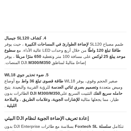
4. كشاف SL120 جيمبال
صُمم مصباح SL120
لإضاءة الطوارئ في المساحات الكبيرة
، حيث يوفر
طاقةً تبلغ 120 واطًا
من خلال أربع وحدات LED عالية الأداء. مع
سطوع
موحد يبلغ 25 لوكس
على مسافة 100 متر وتغطية
650 مترًا مربعًا
، يوفر
إضاءةً مثاليةً لمناطق DJI.
M300/M350
المنصات.
5. ضوء تحذير جوي WL18
صغير الحجم وقوي، يوفر WL18
طاقة قصوى تبلغ 36 واط
مع أوضاع
وميض متعددة
وتصميم بصري ثنائي العدسة
للرؤية القريبة والبعيدة. يتيح
حامله سريع الفك
التثبيت السريع على
DJI M300/M350
الطائرات بدون
طيار، مما يجعلها مثالية
للإشارات الجوية، وعلامات الطريق
،
والملاحة
الليلية
.
إعادة تعريف الإضاءة الجوية لنظام DJI البيئي
تتكامل
سلسلة Foxtech SL
بسلاسة مع طائرات DJI Enterprise بدون