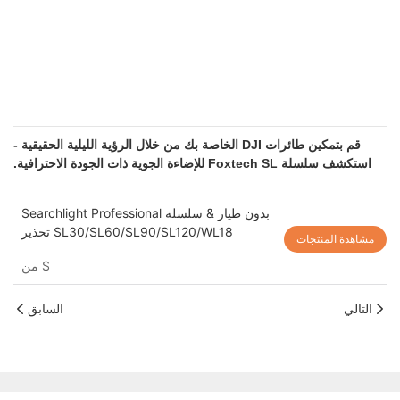
قم بتمكين طائرات DJI الخاصة بك من خلال الرؤية الليلية الحقيقية -
استكشف سلسلة Foxtech SL للإضاءة الجوية ذات الجودة الاحترافية.
Searchlight Professional بدون طيار & سلسلة
تحذير SL30/SL60/SL90/SL120/WL18
مشاهدة المنتجات
$
من
التالي
السابق