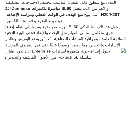
المدى مع سطوع قابل للتعديل ليناسب مختلف الاحتياجات التشغيلية.
والأهم من ذلك،
يتصل SL60 مباشرةً بكاميرات DJI Zenmuse
H20/H20T
، مما يتيح
تتبع الهدف في الوقت الفعلي ومزامنة الإضاءة
-
حيث يتبع الضوء بدقة اتجاه الكاميرا.
يحول هذا الارتباط الذكي SL60 من مصدر ضوء بسيط إلى
نظام إضاءة
جوي
متكامل، مثالي للمهام مثل
البحث والإنقاذ
فحص البنية التحتية
السلامة العامة
،
ومراقبة المنشآت الصناعية
. يُحسّن
وضع الوميض
وظائف
الإشارات والتحذير، مما يضمن وضوحًا عاليًا حتى في الظروف المعقدة.