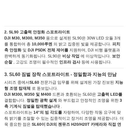
2. SL90 고출력 안정화 스포트라이트
DJI M30, M300, M350
용으로 설계된 SL90은 30W LED 모듈 3개
를 통합하여 총
10,000루멘
의 밝고 집중된 빛을 제공합니다.
피치
축 안정화
및
DJI PSDK 전체 제어를
지원하며, DJI 비행 플랫폼과
완벽하게 동기화됩니다. SL90은
비상 작업
에 이상적입니다.
보안
순찰
, 고강도 조명이 필수적인
인프라 검사
등에 사용됩니다.
3. SL60 짐벌 장착 스포트라이트 - 정밀함과 지능의 만남
시리즈 중에서
SL60
전문가급 임무를 위해 설계된 가장 진보된
지능
형 조명 탑재체
로 돋보입니다.
DJI M300, M350 및 M400
드론과 호환되는 SL60은
고출력 LED를
결합합니다.
정밀한 광학 설계
와 부드럽고 안정적인 조명을 위한
3
축 기계식 짐벌을 탑재했습니다
.
스포트라이트는
14°의 빔 각도를
자랑하며, 다양한 작동 요구에 맞
춰 밝기를 조절할 수 있는 집중적이고 장거리 조명을 제공합니다. 더
욱 중요한 점은
SL60이 DJI의 젠뮤즈 H20/H20T 카메라와 직접 연