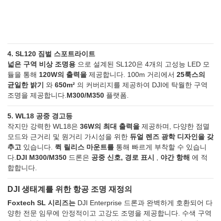
4. SL120 짐벌 스포트라이트
넓은 구역 비상 조명용
으로 설계된 SL120은 4개의 고성능 LED 모
듈을 통해
120W의 출력을
제공합니다. 100m 거리에서
25룩스의
균일한 밝기
와
650m²
의 커버리지를 제공하여 DJI에 탁월한 구역
조명을 제공합니다.
M300/M350
플랫폼.
5. WL18 공중 경고등
작지만 강력한 WL18은
36W의 최대 출력을
제공하며, 다양한 점멸
모드와 근거리 및 원거리 가시성을 위한
듀얼 렌즈 광학 디자인을 갖
추고
있습니다.
퀵 릴리스 마운트를
통해 빠르게 부착할 수 있습니
다.
DJI M300/M350
드론은
공중 신호, 경로 표시
,
야간 항해
에 적
합합니다.
DJI 생태계를 위한 항공 조명 재정의
Foxtech SL 시리즈는
DJI Enterprise 드론과 완벽하게 호환되어 다
양한 전문 임무에 안정적이고 고강도 조명을 제공합니다. 수색 구역