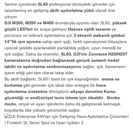
Serinin içerisinde;
SL60
profesyonel düzeydeki görevler için
tasarlanmış en gelişmiş
akıllı aydınlatma yükü
olarak öne
çıkıyor.
DJI M300, M350 ve M400
dronlarıyla uyumlu olan SL60,
yüksek
güçlü LED'leri
bir araya getiriyor
Hassas optik tasarım
ve
pürüzsüz ve istikrarlı aydınlatma için
3 eksenli mekanik gimbal
.
14°'lik ışın açısına
sahip spot ışığı, farklı operasyonel ihtiyaçlara
uyacak şekilde ayarlanabilir parlaklıkla yoğun, uzun menzilli bir
ışık sağlar. Daha da önemlisi,
SL60, DJI'nin Zenmuse H20/H20T
kameralarına doğrudan bağlanarak
gerçek zamanlı hedef
takibi ve aydınlatma senkronizasyonu
sağlar; ışık, kameranın
işaret ettiği yeri tam olarak takip eder.
Bu akıllı bağlantı, SL60'ı basit bir ışık kaynağından,
arama ve
kurtarma
gibi görevler için ideal olan entegre bir
hava
aydınlatma sistemine
dönüştürür
altyapı denetimi
Kamu
güvenliği
ve
endüstriyel tesis izleme için idealdir
.
Strobe
modu,
sinyal ve uyarı işlevlerini daha da geliştirerek karmaşık
koşullarda bile yüksek görünürlük sağlar.