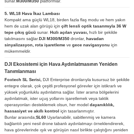
sunar.
M300/M350
platformlar.
5. WL18 Hava İkaz Lambası
Kompakt ama güçlü WL18, birden fazla flaş modu ve hem yakın
hem de uzak alan görüşü için
çift lensli optik tasarımıyla
36 W
tepe çıkış gücü
sunar.
Hızlı açılan yuvası,
hızlı bir şekilde
takılmasını sağlar.
DJI M300/M350
dronlar,
havadan
sinyalizasyon, rota işaretleme
ve
gece navigasyonu
için
mükemmeldir.
DJI Ekosistemi için Hava Aydınlatmasının Yeniden
Tanımlanması
Foxtech SL Serisi,
DJI Enterprise dronlarıyla kusursuz bir şekilde
entegre olarak, çok çeşitli profesyonel görevler için istikrarlı ve
yüksek yoğunluklu aydınlatma sağlar. İster arama bölgelerini
aydınlatmak, ister uçuş yollarını işaretlemek veya taktik
operasyonları desteklemek olsun, her model
dayanıklılık,
hassasiyet ve akıllı kontrol
için tasarlanmıştır.
Bunlar arasında;
SL60
Uyarlanabilir, sabitlenmiş ve kamera
bağlantılı yeni nesil drone tabanlı aydınlatmayı örneklendirerek,
hava görevlerinde ışık ve görüşün nasıl birlikte çalıştığını yeniden