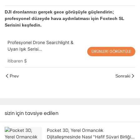
DJI dronlarınızı gerçek gece görüşüyle ​​güçlendirin;
profesyonel düzeyde hava aydınlatması için Foxtech SL
Serisini keşfedin.
Profesyonel Drone Searchlight &
Uyarı Işık Serisi
ÜRÜNLERI GÖRÜNTÜLE
SL30/SL60/SL90/SL120/WL18
itibaren
$
Prev
Sonraki
sizin için tavsiye edilen
Pocket 3D, Yerel Ormancılık
Dijitalleşmesinde Nasıl "Hafif Süvari Birliği"