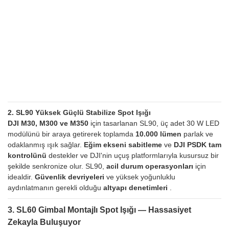
2. SL90 Yüksek Güçlü Stabilize Spot Işığı
DJI M30, M300 ve M350
için tasarlanan SL90, üç adet 30 W LED
modülünü bir araya getirerek toplamda
10.000 lümen
parlak ve
odaklanmış ışık sağlar.
Eğim ekseni sabitleme
ve
DJI PSDK tam
kontrolünü
destekler ve DJI'nin uçuş platformlarıyla kusursuz bir
şekilde senkronize olur. SL90,
acil durum operasyonları
için
idealdir.
Güvenlik devriyeleri
ve yüksek yoğunluklu
aydınlatmanın gerekli olduğu
altyapı denetimleri
.
3. SL60 Gimbal Montajlı Spot Işığı — Hassasiyet
Zekayla Buluşuyor