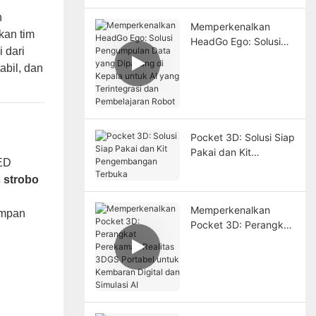
n
Memperkenalkan
kan tim
HeadGo Ego: Solusi
i dari
Pengumpulan Data
abil, dan
yang Dipasang di
Kepala untuk AI yang
Terintegrasi dan
Pembelajaran Robot
Pocket 3D: Solusi Siap
Pakai dan Kit
ED
Pengembangan
s strobo
Terbuka
Memperkenalkan
umpan
Pocket 3D: Perangkat
Perekaman Realitas
3DGS Portabel untuk
Kembaran Digital dan
Simulasi AI