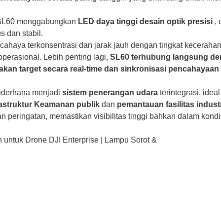
SL60 menggabungkan
LED daya tinggi
desain optik presisi
, 
 dan stabil.
cahaya terkonsentrasi dan jarak jauh dengan tingkat keceraha
erasional. Lebih penting lagi,
SL60 terhubung langsung d
akan target secara real-time dan sinkronisasi pencahayaan
sederhana menjadi
sistem penerangan udara
terintegrasi, idea
astruktur
Keamanan publik
dan
pemantauan fasilitas indust
 peringatan, memastikan visibilitas tinggi bahkan dalam kondi