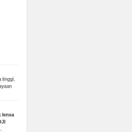
tinggi.
ayaan
k lensa
DJI
.