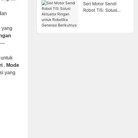
Seri Motor Sendi
Robot Ti5: Solusi
dan
Aktuator Ringan untuk
Robotika Generasi
n yang
Berikutnya
engan
—
l untuk
ri
.
Mode
si yang