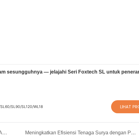
am sesungguhnya — jelajahi Seri Foxtech SL untuk pener
LIHAT P
30/SL60/SL90/SL120/WL18
Agility A1: Lengan Robot Berbasis OpenArm yang Memajukan Masa Depan AI Fisik
Meningkatkan Efisiensi Tenaga Surya dengan Pembersihan Robot Cerdas