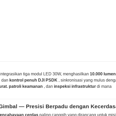
ntegrasikan tiga modul LED 30W, menghasilkan
10.000 lumen
h
dan
kontrol penuh DJI PSDK
, sinkronisasi yang mulus deng
rat.
patroli keamanan
, dan
inspeksi infrastruktur
di mana
 Gimbal — Presisi Berpadu dengan Kecerda
encahayaan cerdas
paling canggih yang dirancang untuk misi 