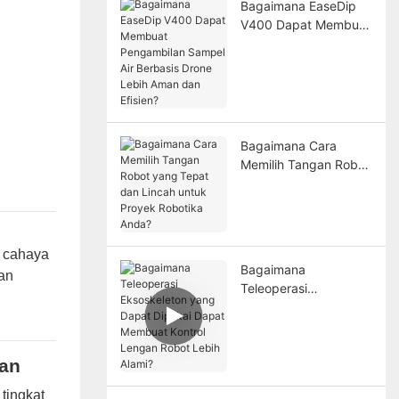
Bagaimana EaseDip
V400 Dapat Membuat
Pengambilan Sampel
Air Berbasis Drone
Lebih Aman dan
Efisien?
Bagaimana Cara
Memilih Tangan Robot
yang Tepat dan
Lincah untuk Proyek
Robotika Anda?
cahaya
Bagaimana
an
Teleoperasi
Eksoskeleton yang
Dapat Dipakai Dapat
Membuat Kontrol
san
Lengan Robot Lebih
Alami?
tingkat