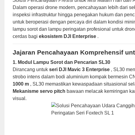
Solusi Pencahayaan Presisi untuk Misi Malam Hari dan 
Dalam operasi drone modern, pencahayaan lebih dari sekad
inspeksi infrastruktur hingga penegakan hukum dan pe
untuk beroperasi dengan percaya diri dalam kondisi min
lampu sorot dan lampu peringatan profesional untuk dro
cerdas bagi
ekosistem DJI Enterprise
.
Jajaran Pencahayaan Komprehensif untu
1. Modul Lampu Sorot dan Pencarian SL30
Dirancang untuk
seri DJI Mavic 3 Enterprise
, SL30 men
strobo intens dalam bodi aluminium kompak bermesin 
1000 m
, SL30 memastikan kewaspadaan situasional sel
Mekanisme servo pitch
bawaan melacak kemiringan kam
visual.