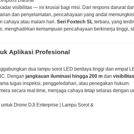
Respons Darurat
ar visibilitas — ini krusial bagi misi. Dari respons darurat da
ncarian dan penyelamatan, pencahayaan yang andal memungkin
im cahaya atau malam hari.
Seri Foxtech SL
terbaru, yang terdir
ne, menghadirkan kemampuan pencahayaan berkinerja tinggi, st
k Aplikasi Profesional
ggabungkan dua lampu sorot LED berdaya tinggi dan empat L
CNC. Dengan
jangkauan iluminasi hingga 200 m
dan
visibilita
ama tugas inspeksi, penggeledahan, atau penegakan hukum.
era secara real-time, menjaga cahaya tetap selaras dengan 