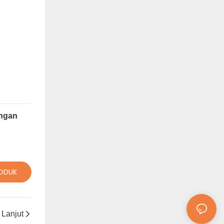
angan
RODUK
Lanjut