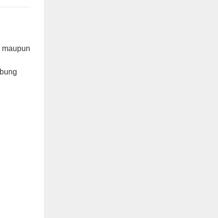
n, maupun
ubung