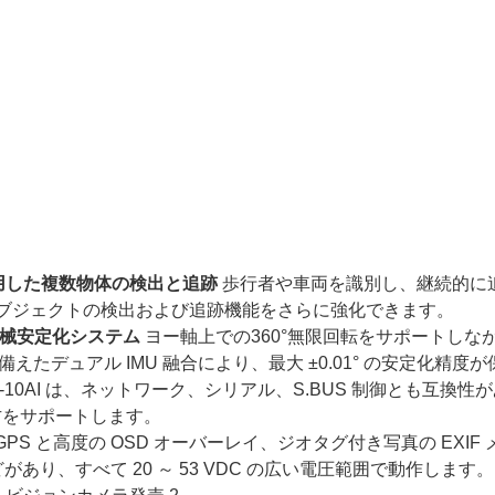
活用した複数物体の検出と追跡
歩行者や車両を識別し、継続的に
ブジェクトの検出および追跡機能をさらに強化できます。
機械安定化システム
ヨー軸上での360°無限回転をサポートしな
デュアル IMU 融合により、最大 ±0.01° の安定化精度が
10AI は、ネットワーク、シリアル、S.BUS 制御とも互換性
両方をサポートします。
 と高度の OSD オーバーレイ、ジオタグ付き写真の EXIF 
があり、すべて 20 ～ 53 VDC の広い電圧範囲で動作します。