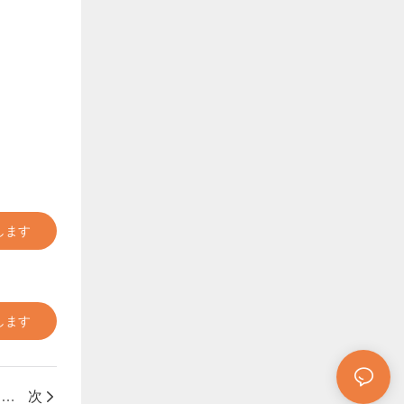
します
します
P3（T50）フレキシブルテザークリーニングシステムのご紹介 - DJI Matriceに対応しました 400
次