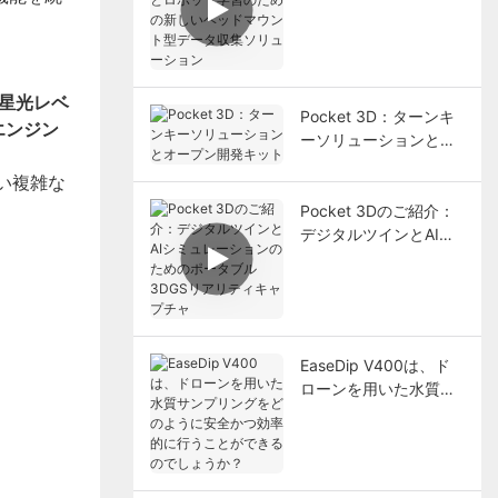
ロボット学習のための
新しいヘッドマウント
型データ収集ソリュー
ション
超星光レベ
Pocket 3D：ターンキ
エンジン
ーソリューションとオ
ープン開発キット
い複雑な
Pocket 3Dのご紹介：
デジタルツインとAIシ
ミュレーションのため
のポータブル3DGSリ
アリティキャプチャ
EaseDip V400は、ド
ローンを用いた水質サ
ンプリングをどのよう
に安全かつ効率的に行
うことができるのでし
ょうか？