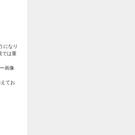
うになり
境では重
ー画像
備えてお