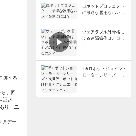
ロボットプロジェクト
に最適な器用なハンド
を選ぶには？
ウェアラブル外骨格に
よる遠隔操作は、ロボ
ットアームの制御をど
のように自然にするの
か？
Ti5ロボットジョイント
モーターシリーズ：次
追跡する
世代ロボット向け軽量
アクチュエータソリュ
がら、回
ーション
保証さ
があり、二
メタデー