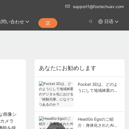
support1@foxtechuav.com
お問い合わせ
日语
店
あなたにお勧めします
Pocket 3Dは、どのよ
うにして地域林業のデ
ジタル化における「軽
騎兵隊」になりつつあ
るのか？
な画像シ
HeadGo Egoのご紹
ルカメラ
介：身体化されたAIと
機能を統