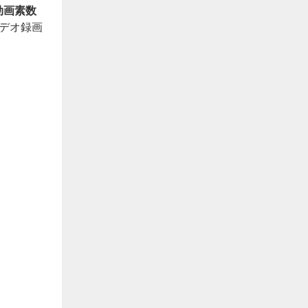
効画素数
デオ録画