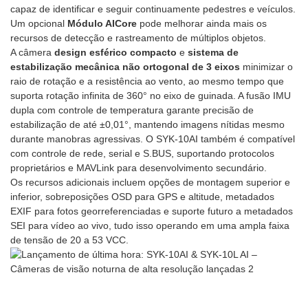
capaz de identificar e seguir continuamente pedestres e veículos.
Um opcional
Módulo AICore
pode melhorar ainda mais os
recursos de detecção e rastreamento de múltiplos objetos.
A câmera
design esférico compacto
e
sistema de
estabilização mecânica não ortogonal de 3 eixos
minimizar o
raio de rotação e a resistência ao vento, ao mesmo tempo que
suporta rotação infinita de 360° no eixo de guinada. A fusão IMU
dupla com controle de temperatura garante precisão de
estabilização de até ±0,01°, mantendo imagens nítidas mesmo
durante manobras agressivas. O SYK-10AI também é compatível
com controle de rede, serial e S.BUS, suportando protocolos
proprietários e MAVLink para desenvolvimento secundário.
Os recursos adicionais incluem opções de montagem superior e
inferior, sobreposições OSD para GPS e altitude, metadados
EXIF ​​para fotos georreferenciadas e suporte futuro a metadados
SEI para vídeo ao vivo, tudo isso operando em uma ampla faixa
de tensão de 20 a 53 VCC.