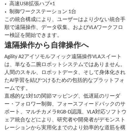
高速USB拡張ハブ×1
制御ワークステーション 1台
この統合構成により、ユーザーはより少ない統合手
順で遠隔操作、データ収集、およびVLAワークフロ
ー検証を開始できます。
遠隔操作から自律操作へ
Agility A2アイソモルフィック遠隔操作VLAスイート
は、単なる二腕ロボットシステムではありません。
人間のスキル、ロボットデータ、そして身体化され
たAI学習を結びつけるための包括的なプラットフォ
ームです。
直感的な1対1の関節マッピング、低遅延のリーダ
ー・フォロワー制御、フォースフィードバックのサ
ポート、マルチカメラRGB-D認識、VLA対応ソフトウ
ェア統合などにより、研究者や開発者がデモンスト
レーションから実用化までのより効率的な道筋を構