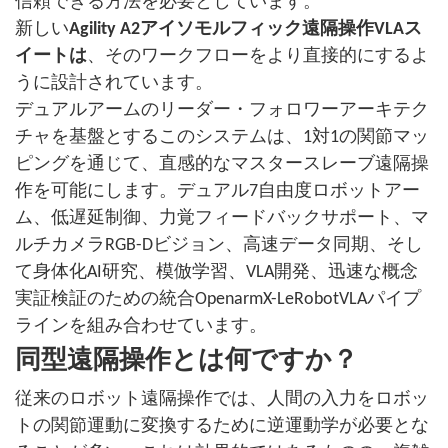
信頼できる方法を必要としています。
新しい
Agility A2アイソモルフィック遠隔操作VLAス
イートは
、そのワークフローをより直接的にするよ
うに設計されています。
デュアルアームのリーダー・フォロワーアーキテク
チャを基盤とするこのシステムは、1対1の関節マッ
ピングを通じて、直感的なマスタースレーブ遠隔操
作を可能にします。デュアル7自由度ロボットアー
ム、低遅延制御、力覚フィードバックサポート、マ
ルチカメラRGB-Dビジョン、高速データ同期、そし
て身体化AI研究、模倣学習、VLA開発、迅速な概念
実証検証のための統合OpenarmX-LeRobotVLAパイプ
ラインを組み合わせています。
同型遠隔操作とは何ですか？
従来のロボット遠隔操作では、人間の入力をロボッ
トの関節運動に変換するために逆運動学が必要とな