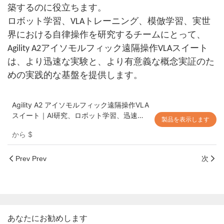
築するのに役立ちます。
ロボット学習、VLAトレーニング、模倣学習、実世
界における自律操作を研究するチームにとって、
Agility A2アイソモルフィック遠隔操作VLAスイート
は、より迅速な実験と、より有意義な概念実証のた
めの実践的な基盤を提供します。
Agility A2 アイソモルフィック遠隔操作VLA
スイート｜AI研究、ロボット学習、迅速な
製品を表示します
概念実証検証のためのリーダー・フォロワ
から
$
ー型デュアルアームロボットプラットフォ
ーム
Prev Prev
次
あなたにお勧めします