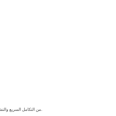
يُمكّن Odin1 من التكامل السريع والتشغيل المستقر والملاحة الذكية في بيئات متنوعة، مما يمنح الروبوتات والطائرات بدون طيار وعيًا مكانيًا وذاكرة شبيهة بالبشر.