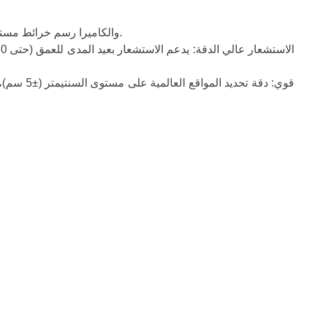
رسم خرائط ثلاثية الأبعاد دقيقة: يضمن الدمج العميق لبيانات LiDAR والكاميرا رسم خرائط مستقر وتحديد المواقع بدقة، حتى في البيئات الداخلية والخارجية المعقدة.