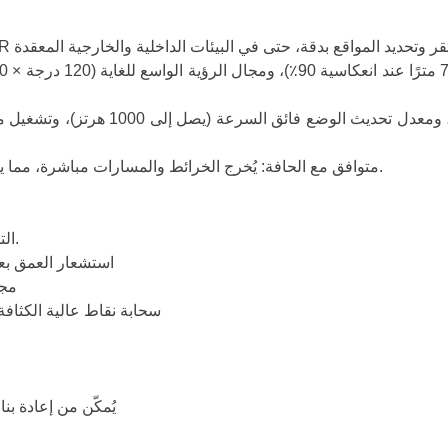
متوافق مع الحافة: يُخرج الخرائط والمسارات مباشرة، مما يقلل من متطلبات الحوسبة على متن الطائرة من أجل تكامل أسرع.
عزز نظامك بوعي بيئي عالي الدقة يتجاوز كاميرات RGB-D التقليدية.
- استشعار العمق بعيد المدى: حتى 70 مترًا (ان
- مجال 
- سحابة نقاط عالية الكثافة: تصل إلى 700,000 نقطة/ثانية لرسم 
- يُمكّن من إعادة ب