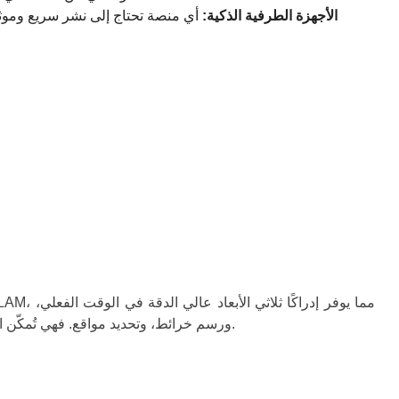
الأجهزة الطرفية الذكية:
أي منصة تحتاج إلى نشر سريع وموثوق 
ورسم خرائط، وتحديد مواقع. فهي تُمكّن الآلات ليس فقط من "رؤية" بيئتها، بل أيضًا من فهمها وتذكرها والتنقل فيها بذكاء، بفضل ذاكرة مكانية دائمة تُشبه ذاكرة الحصين في الدماغ.