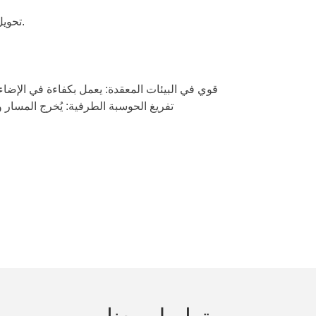
تحويل الآلات إلى آلات ذات قدرات إدراكية مكانية وملاحية شبيهة بالبشر.
- قوي في البيئات المعقدة: يعمل بكفاءة في الإض
- تفريغ الحوسبة الطرفية: يُخرج المسا