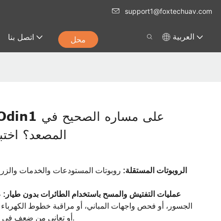
support1@foxtechuav.com
اتصل بنا
العربية
محل
المصعد؟ اختبا
الروبوتات المستقلة:
روبوتات المستودعات والخدمات والزرا
عمليات التفتيش والمسح باستخدام الطائرات بدون طيار:
ط
الجسور، أو فحص واجهات المباني، أو مراقبة خطوط الكهرباء ف
المواقع العالمي (GPS) أو تعاني من ضعف في الإشارة.