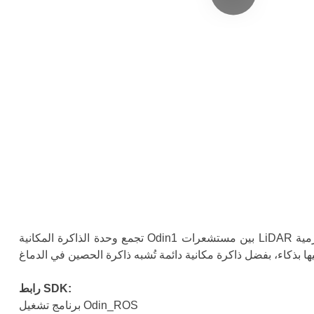
تجمع وحدة الذاكرة المكانية Odin1 بين مستشعرات LiDAR والرؤية مع خوارزمية MindSLAM™ المدمجة عالية الأداء لدمج بيانات SLAM، مما يوفر إدراكًا ثلاثي الأبعاد عالي الدقة في الوقت الفعلي،
رابط SDK:
برنامج تشغيل Odin_ROS