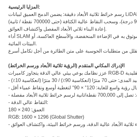
المزايا الرئيسية:
الاستشعار عالي الدقة: يدعم الاستشعار بعيد المدى للعمق (حتى 70 مترًا عند انعكاسية 90٪)، ومجال الرؤية الواسع للغاية (120 درجة × 90 درجة)، وسحب النقاط عالية الكثافة (حتى 700000 نقطة / ثانية)
إعادة البناء ثلاثي الأبعاد المفصل واكتشاف العوائق.
أداء SLAM قوي: دقة تحديد المواقع العالمية على مستوى السنتيمتر (±5 سم)، ومعدل تحديث الوضع فائق السرعة (يصل إلى 1000 هرتز)، وتشغيل موثوق به في الإضاءة المنخفضة، والأسطح العاكسة، أو
البيئات المائية.
الإدراك المكاني المتقدم (الرؤية ثلاثية الأبعاد ورسم الخرائط)
عكاسية 90٪) / 30 مترًا (انعكاسية 10٪)
رؤية واسع للغاية: 120° × 90° لتغطية أوسع ونقاط عمياء أقل
خرائط ثلاثية الأبعاد مفصلة
- التقاط عالي الدقة:
العمق: 240 × 180
RGB: 1600 × 1296 (Global Shutter)
ناء ثلاثية الأبعاد عالية الدقة، ورسم خرائط البيئة، واكتشاف العوائق