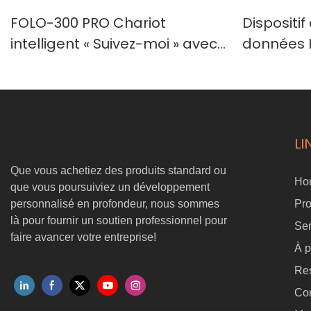
FOLO-300 PRO Chariot
Dispositif
intelligent « Suivez-moi » avec
données 
charge utile de 300 kg | Robot
sur la tê
de suivi autonome pour la
pour l'ap
manutention de matériaux en
robotique
entrepôt et en milieu industriel
LI
Que vous achetiez des produits standard ou
Ho
que vous poursuiviez un développement
personnalisé en profondeur, nous sommes
Pro
là pour fournir un soutien professionnel pour
Ser
faire avancer votre entreprise!
À p
Re
Co