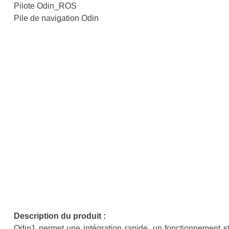
Pilote Odin_ROS
Pile de navigation Odin
Description du produit :
Odin1 permet une intégration rapide, un fonctionnement st