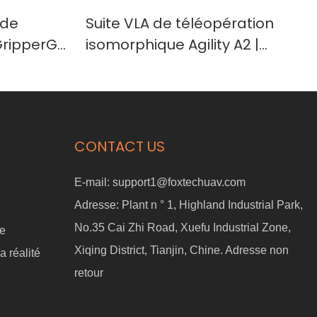
 de
Suite VLA de téléopération
ripperGo
isomorphique Agility A2 |
base Vive
Plateforme robotique à deux
bras leader-suiveur pour la
tique par
recherche en IA incarnée,
l'apprentissage robotique et
CONTACT US
la validation rapide de
concept
E-mail:
support1@foxtechuav.com
Adresse:
Plant n ° 1, Highland Industrial Park,
No.35 Cai Zhi Road, Xuefu Industrial Zone,
ne
Xiqing District, Tianjin, Chine. Adresse non
a réalité
retour