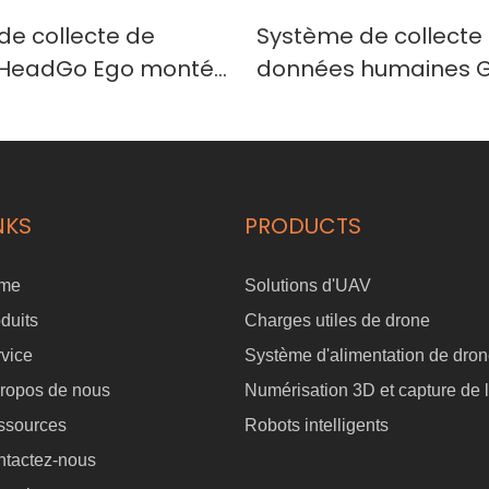
 de collecte de
Système de collecte
HeadGo Ego monté
données humaines G
te avec DataCube
Pro avec station de 
prentissage
et DataCube pour
 par IA incarnée
l'apprentissage robo
IA incarnée
NKS
PRODUCTS
me
Solutions d'UAV
duits
Charges utiles de drone
vice
Système d'alimentation de dro
ropos de nous
Numérisation 3D et capture de l
ssources
Robots intelligents
ntactez-nous