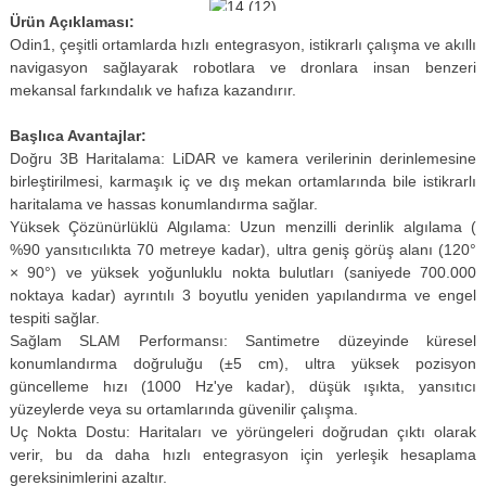
Ürün Açıklaması:
Odin1, çeşitli ortamlarda hızlı entegrasyon, istikrarlı çalışma ve akıllı
navigasyon sağlayarak robotlara ve dronlara insan benzeri
mekansal farkındalık ve hafıza kazandırır.
Başlıca Avantajlar:
Doğru 3B Haritalama: LiDAR ve kamera verilerinin derinlemesine
birleştirilmesi, karmaşık iç ve dış mekan ortamlarında bile istikrarlı
haritalama ve hassas konumlandırma sağlar.
Yüksek Çözünürlüklü Algılama: Uzun menzilli derinlik algılama (
%90 yansıtıcılıkta 70 metreye kadar), ultra geniş görüş alanı (120°
× 90°) ve yüksek yoğunluklu nokta bulutları (saniyede 700.000
noktaya kadar) ayrıntılı 3 boyutlu yeniden yapılandırma ve engel
tespiti sağlar.
Sağlam SLAM Performansı: Santimetre düzeyinde küresel
konumlandırma doğruluğu (±5 cm), ultra yüksek pozisyon
güncelleme hızı (1000 Hz'ye kadar), düşük ışıkta, yansıtıcı
yüzeylerde veya su ortamlarında güvenilir çalışma.
Uç Nokta Dostu: Haritaları ve yörüngeleri doğrudan çıktı olarak
verir, bu da daha hızlı entegrasyon için yerleşik hesaplama
gereksinimlerini azaltır.