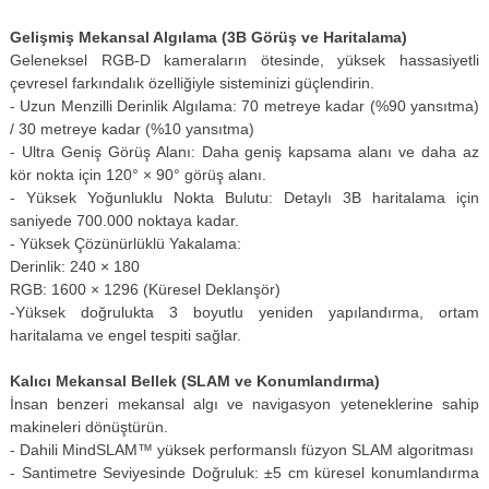
Gelişmiş Mekansal Algılama (3B Görüş ve Haritalama)
Geleneksel RGB-D kameraların ötesinde, yüksek hassasiyetli
çevresel farkındalık özelliğiyle sisteminizi güçlendirin.
- Uzun Menzilli Derinlik Algılama: 70 metreye kadar (%90 yansıtma)
/ 30 metreye kadar (%10 yansıtma)
- Ultra Geniş Görüş Alanı: Daha geniş kapsama alanı ve daha az
kör nokta için 120° × 90° görüş alanı.
- Yüksek Yoğunluklu Nokta Bulutu: Detaylı 3B haritalama için
saniyede 700.000 noktaya kadar.
- Yüksek Çözünürlüklü Yakalama:
Derinlik: 240 × 180
RGB: 1600 × 1296 (Küresel Deklanşör)
-Yüksek doğrulukta 3 boyutlu yeniden yapılandırma, ortam
haritalama ve engel tespiti sağlar.
Kalıcı Mekansal Bellek (SLAM ve Konumlandırma)
İnsan benzeri mekansal algı ve navigasyon yeteneklerine sahip
makineleri dönüştürün.
- Dahili MindSLAM™ yüksek performanslı füzyon SLAM algoritması
- Santimetre Seviyesinde Doğruluk: ±5 cm küresel konumlandırma