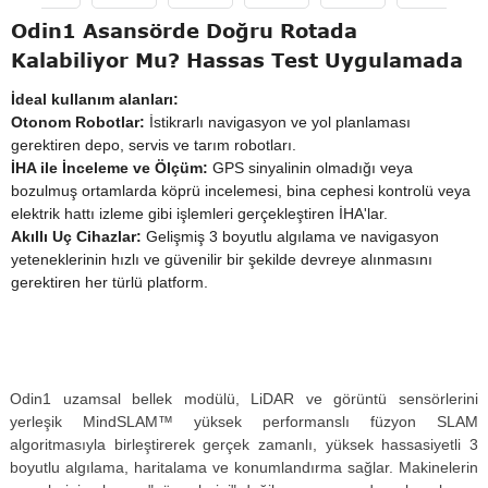
Odin1 Asansörde Doğru Rotada
Kalabiliyor Mu? Hassas Test Uygulamada
İdeal kullanım alanları:
Otonom Robotlar:
İstikrarlı navigasyon ve yol planlaması
gerektiren depo, servis ve tarım robotları.
İHA ile İnceleme ve Ölçüm:
GPS sinyalinin olmadığı veya
bozulmuş ortamlarda köprü incelemesi, bina cephesi kontrolü veya
elektrik hattı izleme gibi işlemleri gerçekleştiren İHA'lar.
Akıllı Uç Cihazlar:
Gelişmiş 3 boyutlu algılama ve navigasyon
yeteneklerinin hızlı ve güvenilir bir şekilde devreye alınmasını
gerektiren her türlü platform.
Odin1 uzamsal bellek modülü, LiDAR ve görüntü sensörlerini
yerleşik MindSLAM™ yüksek performanslı füzyon SLAM
algoritmasıyla birleştirerek gerçek zamanlı, yüksek hassasiyetli 3
boyutlu algılama, haritalama ve konumlandırma sağlar. Makinelerin