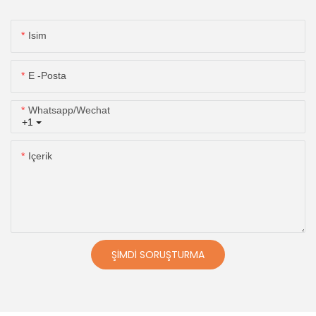
Isim
E -posta
Whatsapp/wechat
+1
Içerik
ŞIMDI SORUŞTURMA