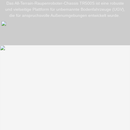
Das All-Terrain-Raupenroboter-Chassis TR500S ist eine robuste
und vielseitige Plattform für unbemannte Bodenfahrzeuge (UGV),
die für anspruchsvolle Außenumgebungen entwickelt wurde.