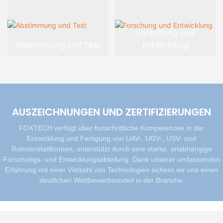
Forschung und
Abstimmung und Test
Entwicklung
AUSZEICHNUNGEN UND ZERTIFIZIERUNGEN
FOXTECH verfügt über fortschrittliche Kompetenzen in der
Entwicklung und Fertigung von UAV-, UGV-, USV- und
Roboterplattformen, unterstützt durch eine starke, unabhängige
Forschungs- und Entwicklungsabteilung. Dank unserer umfassenden
Erfahrung mit einer Vielzahl von Technologien sichern wir uns einen
deutlichen Wettbewerbsvorteil in der Branche.