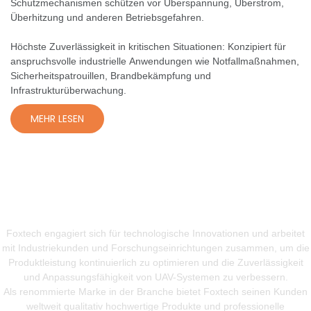
Schutzmechanismen schützen vor Überspannung, Überstrom,
Überhitzung und anderen Betriebsgefahren.
Höchste Zuverlässigkeit in kritischen Situationen: Konzipiert für
anspruchsvolle industrielle Anwendungen wie Notfallmaßnahmen,
Sicherheitspatrouillen, Brandbekämpfung und
Infrastrukturüberwachung.
MEHR LESEN
TECHNOLOGIE & INNOVATION
Foxtech engagiert sich für technologische Innovationen und arbeitet
mit Industriekunden und Forschungseinrichtungen zusammen, um die
Produktleistung kontinuierlich zu optimieren und die Zuverlässigkeit
und Anpassungsfähigkeit von UAV-Systemen zu verbessern.
Als renommierte Marke in der Branche bietet Foxtech seinen Kunden
weltweit qualitativ hochwertige Produkte und professionelle