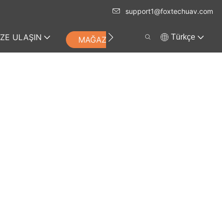
support1@foxtechuav.com
IZE ULAŞIN
Türkçe
MAĞAZA