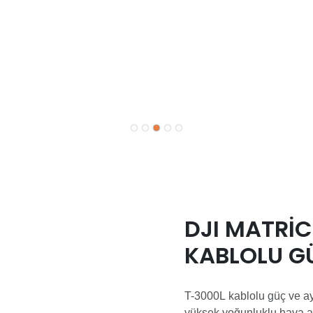
DJI MATRIC
KABLOLU G
ÇÖZÜMÜ
T-3000L kablolu güç ve a
yüksek yoğunluklu hava ay