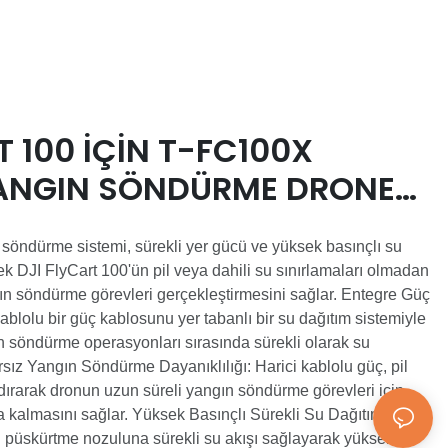
T 100 IÇIN T-FC100X
ANGIN SÖNDÜRME DRONE
SISTEMI
öndürme sistemi, sürekli yer gücü ve yüksek basınçlı su
k DJI FlyCart 100'ün pil veya dahili su sınırlamaları olmadan
n söndürme görevleri gerçekleştirmesini sağlar. Entegre Güç
blolu bir güç kablosunu yer tabanlı bir su dağıtım sistemiyle
ın söndürme operasyonları sırasında sürekli olarak su
rsız Yangın Söndürme Dayanıklılığı: Harici kablolu güç, pil
ldırarak dronun uzun süreli yangın söndürme görevleri için
ada kalmasını sağlar. Yüksek Basınçlı Sürekli Su Dağıtımı: Yer
 püskürtme nozuluna sürekli su akışı sağlayarak yüksek