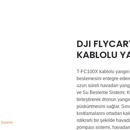
DJI FLYCAR
KABLOLU Y
GÜÇ VE SU 
T-FC100X kablolu yangın s
beslemesini entegre edere
uzun süreli havadan yangı
ve Su Besleme Sistemi: Ka
birleştirerek dronun yang
püskürtmesini sağlar. Sını
kısıtlamalarını ortadan ka
istikrarlı bir şekilde hav
pompası sistemi, havadan