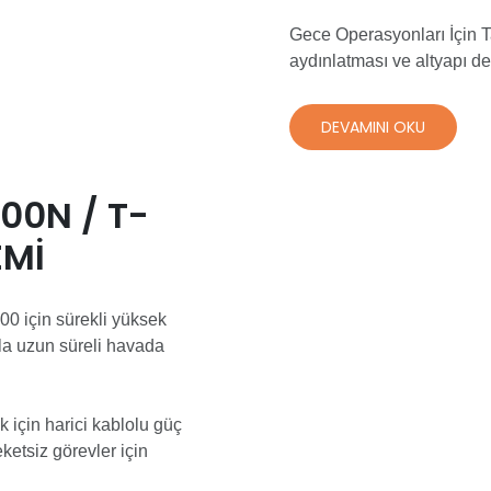
Gece Operasyonları İçin T
aydınlatması ve altyapı den
DEVAMINI OKU
100N / T-
EMI
0 için sürekli yüksek
yla uzun süreli havada
k için harici kablolu güç
etsiz görevler için