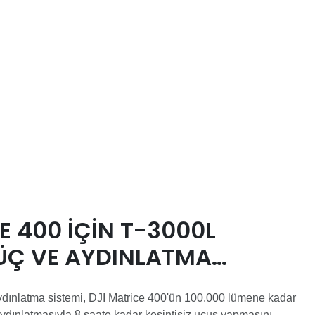
E 400 IÇIN T-3000L
ÜÇ VE AYDINLATMA
ydınlatma sistemi, DJI Matrice 400'ün 100.000 lümene kadar
dınlatmasıyla 8 saate kadar kesintisiz uçuş yapmasını