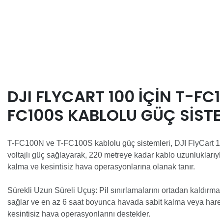
DJI FLYCART 100 IÇIN T-FC
FC100S KABLOLU GÜÇ SIST
T-FC100N ve T-FC100S kablolu güç sistemleri, DJI FlyCart 10
voltajlı güç sağlayarak, 220 metreye kadar kablo uzunlukları
kalma ve kesintisiz hava operasyonlarına olanak tanır.
Sürekli Uzun Süreli Uçuş: Pil sınırlamalarını ortadan kaldırma
sağlar ve en az 6 saat boyunca havada sabit kalma veya harek
kesintisiz hava operasyonlarını destekler.