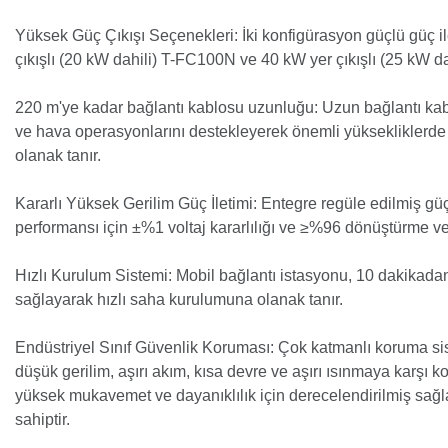
Yüksek Güç Çıkışı Seçenekleri: İki konfigürasyon güçlü güç il
çıkışlı (20 kW dahili) T-FC100N ve 40 kW yer çıkışlı (25 kW d
220 m'ye kadar bağlantı kablosu uzunluğu: Uzun bağlantı kab
ve hava operasyonlarını destekleyerek önemli yüksekliklerd
olanak tanır.
Kararlı Yüksek Gerilim Güç İletimi: Entegre regüle edilmiş güç
performansı için ±%1 voltaj kararlılığı ve ≥%96 dönüştürme ver
Hızlı Kurulum Sistemi: Mobil bağlantı istasyonu, 10 dakikad
sağlayarak hızlı saha kurulumuna olanak tanır.
Endüstriyel Sınıf Güvenlik Koruması: Çok katmanlı koruma siste
düşük gerilim, aşırı akım, kısa devre ve aşırı ısınmaya karşı k
yüksek mukavemet ve dayanıklılık için derecelendirilmiş sağl
sahiptir.