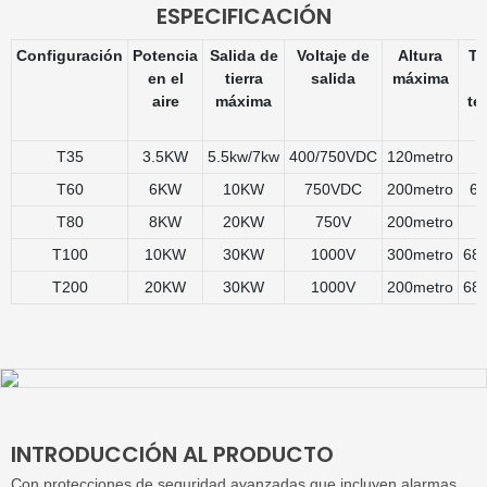
ESPECIFICACIÓN
Configuración
Potencia
Salida de
Voltaje de
Altura
Ta
en el
tierra
salida
máxima
aire
máxima
te
T35
3.5KW
5.5kw/7kw
400/750VDC
120metro
4
T60
6KW
10KW
750VDC
200metro
60
T80
8KW
20KW
750V
200metro
6
T100
10KW
30KW
1000V
300metro
68.
T200
20KW
30KW
1000V
200metro
68.
INTRODUCCIÓN AL PRODUCTO
Con protecciones de seguridad avanzadas que incluyen alarmas