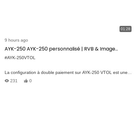
01:28
9 hours ago
AYK-250 AYK-250 personnalisé | RVB & Image
multispectrale de la carte NDVI
#AYK-250VTOL
La configuration à double paiement sur AYK-250 VTOL est une
demande de personnalisation de nos clients pour inspecter les
231
0
plantes pour les maladies et générer un orthophoto urbain.