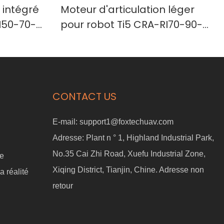
 intégré
Moteur d'articulation léger
I50-70-
pour robot Ti5 CRA-RI70-90-
PRO Actionneur de robot
CONTACT US
E-mail:
support1@foxtechuav.com
Adresse:
Plant n ° 1, Highland Industrial Park,
No.35 Cai Zhi Road, Xuefu Industrial Zone,
ne
Xiqing District, Tianjin, Chine. Adresse non
a réalité
retour