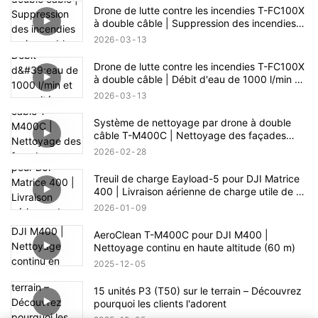
Drone de lutte contre les incendies T-FC100X
à double câble | Suppression des incendies
en immeubles de grande hauteur jusqu'à 100
2026
03
13
m
Drone de lutte contre les incendies T-FC100X
à double câble | Débit d'eau de 1000 l/min et
capacité d'intervention en cas d'incendie en
2026
03
13
hauteur (100 m)
Système de nettoyage par drone à double
câble T-M400C | Nettoyage des façades
vitrées de centres commerciaux
2026
02
28
Treuil de charge Eayload-5 pour DJI Matrice
400 | Livraison aérienne de charge utile de 5
kg et contrôle PSDK
2026
01
09
AeroClean T-M400C pour DJI M400 |
Nettoyage continu en haute altitude (60 m)
2025
12
05
15 unités P3 (T50) sur le terrain – Découvrez
pourquoi les clients l'adorent