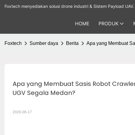
Foxtech menyediakan solusi drone industri & Sistem Payload UAV.
HOME
PRODUK
Foxtech
Sumber daya
Berita
Apa yang Membuat Sas
Apa yang Membuat Sasis Robot Crawler T
UGV Segala Medan?
2026-06-17