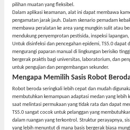
pilihan muatan yang fleksibel.
Dalam aplikasi keamanan, alat ini dapat membawa kame
pengamatan jarak jauh. Dalam skenario pemadam kebakar
membawa peralatan ke area yang mungkin sulit atau berb
mendukung penyemprotan pestisida, inspeksi lapangan, 
Untuk disinfeksi dan pencegahan epidemi, TS5.0 dapat
mengurangi paparan manual di lingkungan berisiko tingg
bergerak praktis bagi universitas, laboratorium, dan
untuk pengujian dan pengembangan sekunder.
Mengapa Memilih Sasis Robot Beroda
Robot beroda seringkali lebih cepat dan mudah digunakan
membutuhkan kemampuan adaptasi medan yang lebih kuat
saat melintasi permukaan yang tidak rata dan dapat mem
TS5.0 sangat cocok untuk pelanggan yang membutuhkan p
dalam ruangan yang terkontrol. Struktur perayapnya, s
yang lebih menuntut di mana basis bergerak biasa mungk