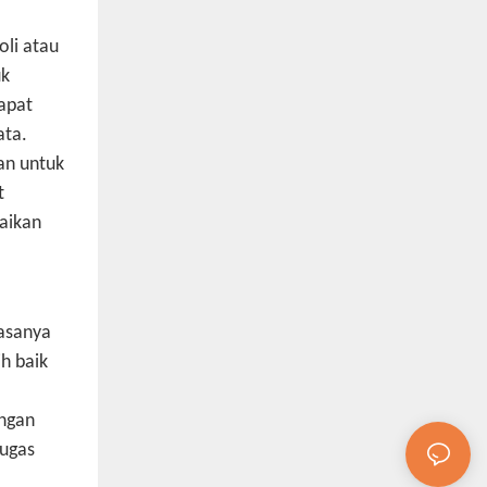
li atau
uk
apat
ata.
an untuk
t
aikan
iasanya
h baik
ungan
tugas