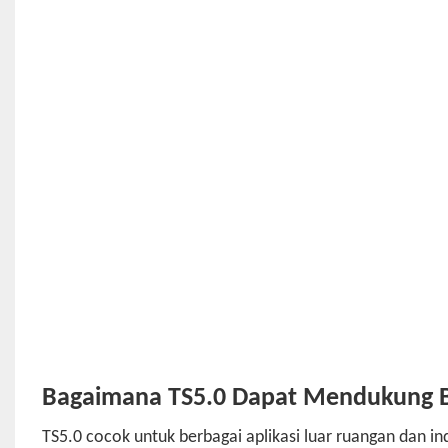
Bagaimana TS5.0 Dapat Mendukung Be
TS5.0 cocok untuk berbagai aplikasi luar ruangan dan ind