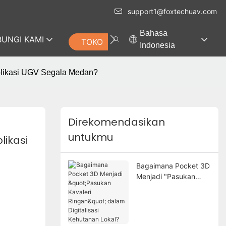
support1@foxtechuav.com
Bahasa
UNGI KAMI
TOKO
Indonesia
plikasi UGV Segala Medan?
Direkomendasikan
untukmu
ikasi 
Bagaimana Pocket 3D
Menjadi "Pasukan
Kavaleri Ringan"
dalam Digitalisasi
Kehutanan Lokal?