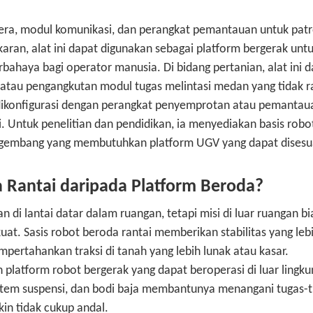
ra, modul komunikasi, dan perangkat pemantauan untuk patro
an, alat ini dapat digunakan sebagai platform bergerak unt
ahaya bagi operator manusia. Di bidang pertanian, alat ini d
atau pengangkutan modul tugas melintasi medan yang tidak r
 dikonfigurasi dengan perangkat penyemprotan atau pemantau
i. Untuk penelitian dan pendidikan, ia menyediakan basis robo
 pengembang yang membutuhkan platform UGV yang dapat disesu
 Rantai daripada Platform Beroda?
 di lantai datar dalam ruangan, tetapi misi di luar ruangan b
. Sasis robot beroda rantai memberikan stabilitas yang lebi
pertahankan traksi di tanah yang lebih lunak atau kasar.
latform robot bergerak yang dapat beroperasi di luar lingk
istem suspensi, dan bodi baja membantunya menangani tugas-
in tidak cukup andal.