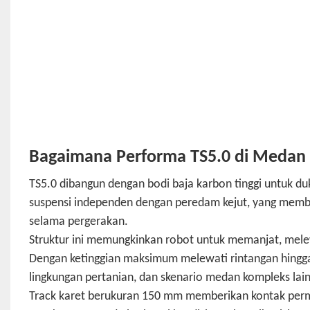
Bagaimana Performa TS5.0 di Medan y
TS5.0 dibangun dengan bodi baja karbon tinggi untuk duk
suspensi independen dengan peredam kejut, yang memban
selama pergerakan.
Struktur ini memungkinkan robot untuk memanjat, melewa
Dengan ketinggian maksimum melewati rintangan hingga 
lingkungan pertanian, dan skenario medan kompleks lai
Track karet berukuran 150 mm memberikan kontak pe