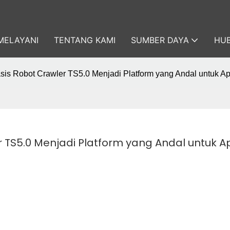
MELAYANI
TENTANG KAMI
SUMBER DAYA
HUB
is Robot Crawler TS5.0 Menjadi Platform yang Andal untuk A
S5.0 Menjadi Platform yang Andal untuk Apl