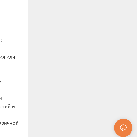
0
ия или
и
и
аний и
оричной