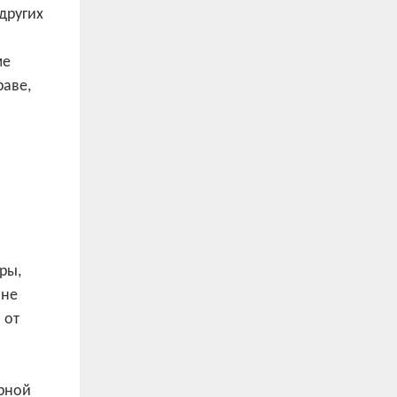
других
ме
раве,
ры,
 не
 от
арной