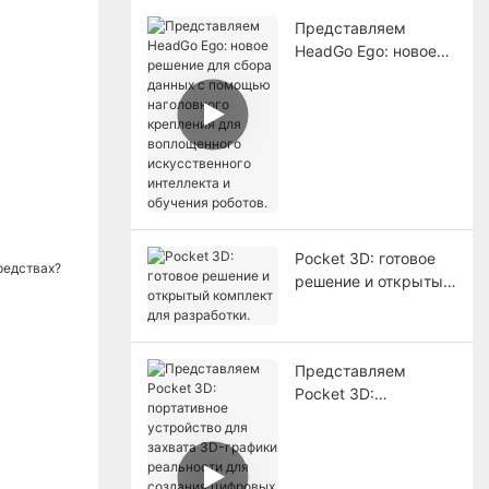
Представляем
HeadGo Ego: новое
решение для сбора
данных с помощью
наголовного
крепления для
воплощенного
искусственного
интеллекта и
обучения роботов.
Pocket 3D: готовое
решение и открытый
комплект для
разработки.
Представляем
Pocket 3D:
портативное
устройство для
захвата 3D-графики
реальности для