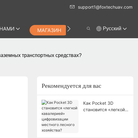
support1@foxtechuav.com
 НАМИ
Pусский
МАГАЗИН
наземных транспортных средствах?
Рекомендуется для вас
Как Pocket 3D
становится «легкой
кавалерией»
цифровизации
местного лесного
хозяйства?