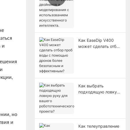
создания цифровых
двойников и
моделирования с
использованием
искусственного
не
интеллекта.
аться
Как EaseDip V400
 и
может сделать отбор
проб воды с
помощью дронов
решения
более безопасным и
ии
эффективным?
екции,
Как выбрать
подходящую ловкую
руку для вашего
робототехнического
проекта?
нии, но
твия и
Как телеуправление