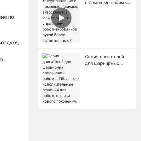
с помощью носимых
экзоскелетов может
сделать управление
ние по
роботизированной
рукой более
естественным?
оздухе,
Серия двигателей
ть.
для шарнирных
соединений роботов
Ti5: легкие
исполнительные
решения для
робототехники
нового поколения.