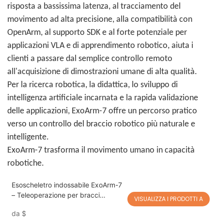
risposta a bassissima latenza, al tracciamento del
movimento ad alta precisione, alla compatibilità con
OpenArm, al supporto SDK e al forte potenziale per
applicazioni VLA e di apprendimento robotico, aiuta i
clienti a passare dal semplice controllo remoto
all'acquisizione di dimostrazioni umane di alta qualità.
Per la ricerca robotica, la didattica, lo sviluppo di
intelligenza artificiale incarnata e la rapida validazione
delle applicazioni, ExoArm-7 offre un percorso pratico
verso un controllo del braccio robotico più naturale e
intelligente.
ExoArm-7 trasforma il movimento umano in capacità
robotiche.
Esoscheletro indossabile ExoArm-7
– Teleoperazione per bracci
VISUALIZZA I PRODOTTI A
robotici e applicazioni VLA,
da
$
compatibile con OpenArm