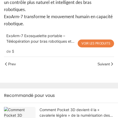
un contrôle plus naturel et intelligent des bras
robotiques.
ExoArm-7 transforme le mouvement humain en capacité
robotique.
ExoArm-7 Exosquelette portable –
Téléopération pour bras robotiques et
VOIR LES PRODUITS
applications VLA, compatible avec
de
$
OpenArm
Prev
Suivant
Recommandé pour vous
Comment Pocket 3D devient-il la «
cavalerie légère » de la numérisation des