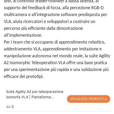
uno, al controllo leader-follower a bassa latenza, al
supporto del feedback di forza, alla percezione RGB-D
multicamera e all'integrazione software predisposta per
VLA, aiuta ricercatori e sviluppatori a costruire un
percorso più efficiente dalla dimostrazione
all'implementazione.
Per i team che si occupano di apprendimento robotico,
addestramento VLA, apprendimento per imitazione e
manipolazione autonoma nel mondo reale, la suite Agility
A2 Isomorphic Teleoperation VLA offre una base pratica
per una sperimentazione più rapida e una validazione più
efficace dei prototipi.
Suite Agility A2 per teleoperazione
isomorfa VLA | Piattaforma
VISUALIZZA I PRODOTTI A
robotica a doppio braccio leader-
da
$
follower per la ricerca sull'IA
incarnata, l'apprendimento