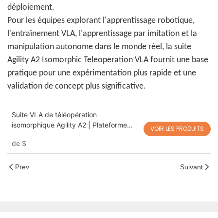
déploiement.
Pour les équipes explorant l'apprentissage robotique,
l'entraînement VLA, l'apprentissage par imitation et la
manipulation autonome dans le monde réel, la suite
Agility A2 Isomorphic Teleoperation VLA fournit une base
pratique pour une expérimentation plus rapide et une
validation de concept plus significative.
Suite VLA de téléopération
isomorphique Agility A2 | Plateforme
VOIR LES PRODUITS
robotique à deux bras leader-suiveur
de
$
pour la recherche en IA incarnée,
l'apprentissage robotique et la
validation rapide de concept
Prev
Suivant